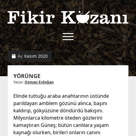
Fikir
Kazanı
menüyü
aç
twitter
facebook
rss
fikirkazani@qoshe.
Kasım 2020
Ay:
açılır
Hakkımızda
YÖRÜNGE
menüyü
Kullanım Koşulları
Kurallar
aç
Yazar:
Osman Erdoğan
Gizlilik Politikası
Başvuru
Elinde tuttuğu araba anahtarının üstünde
Çerez Politikası
parıldayan amblem gözünü alınca, başını
İletişim
kaldırıp, gökyüzüne döndürdü bakışını.
Milyonlarca kilometre öteden gözlerini
kamaştıran Güneş; bütün canlılara yaşam
kaynağı olurken, birileri onların canını