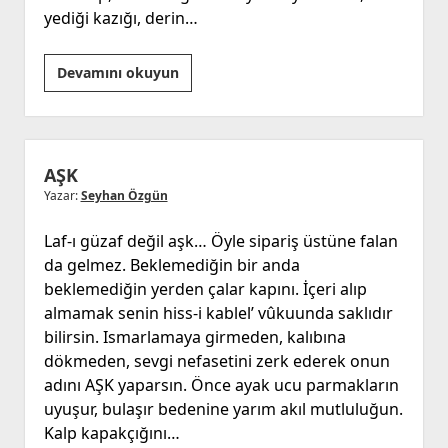
yediği kazığı, derin…
Oğlum’a
Devamını okuyun
AŞK
Yazar:
Seyhan Özgün
Laf-ı güzaf değil aşk… Öyle sipariş üstüne falan
da gelmez. Beklemediğin bir anda
beklemediğin yerden çalar kapını. İçeri alıp
almamak senin hiss-i kablel’ vûkuunda saklıdır
bilirsin. Ismarlamaya girmeden, kalıbına
dökmeden, sevgi nefasetini zerk ederek onun
adını AŞK yaparsın. Önce ayak ucu parmakların
uyuşur, bulaşır bedenine yarım akıl mutluluğun.
Kalp kapakçığını…