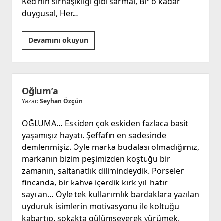
Kedinin sırnaşıklığı gibi sarmal, Bir o kadar
duygusal, Her…
Aşure
Devamını okuyun
Olmak
Oğlum’a
Yazar:
Seyhan Özgün
OĞLUMA… Eskiden çok eskiden fazlaca basit
yaşamışız hayatı. Şeffafın en sadesinde
demlenmişiz. Öyle marka budalası olmadığımız,
markanın bizim peşimizden koştuğu bir
zamanın, saltanatlık dilimindeydik. Porselen
fincanda, bir kahve içerdik kırk yılı hatır
sayılan… Öyle tek kullanımlık bardaklara yazılan
uyduruk isimlerin motivasyonu ile koltuğu
kabartıp, sokakta gülümseyerek yürümek,