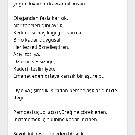
yoğun kıvamını kavramalı insan.
Olağandan fazla karışık,
Nar taneleri gibi ayrık,
Kedinin sırnaşıklığı gibi sarmal,
Bir o kadar duygusal,
Her lezzeti öznelleştiren,
Acıyı-tatlıya,
Özlemi -sessizliğe,
Kaderi -teslimiyete
Emanet eden ortaya karışık bir aşure bu.
Öyle ya ; şimdiki sıradan pembe aşklar gibi de
değil.
Pembesi uçup, acısı yüreğine çöreklenen.
İncitmemek için dibine kadar incinen.
Sevgisini beyhude eden bir aşk…