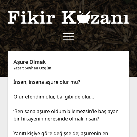
Fikir
Kazanı
menüyü
aç
twitter
facebook
rss
fikirkazani@qoshe.
Aşure Olmak
Yazar:
Seyhan Özgün
açılır
Hakkımızda
menüyü
Kullanım Koşulları
Kurallar
İnsan, insana aşure olur mu?
aç
Gizlilik Politikası
Başvuru
Olur efendim olur, bal gibi de olur…
Çerez Politikası
İletişim
‘Ben sana aşure oldum bilemezsin’le başlayan
bir hikayenin neresinde olmalı insan?
Yanıtı kişiye göre değişse de; aşurenin en