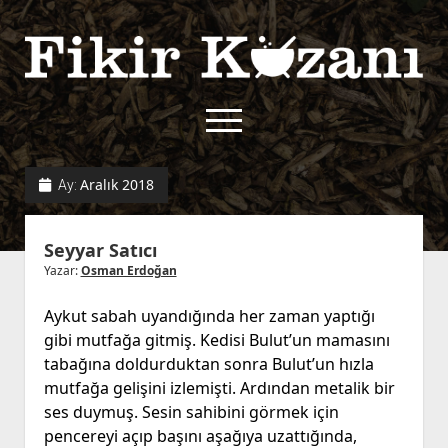
Fikir
Kazanı
menüyü
aç
twitter
facebook
rss
fikirkazani@qoshe.
Aralık 2018
Ay:
açılır
Hakkımızda
Seyyar Satıcı
menüyü
Kullanım Koşulları
Kurallar
aç
Yazar:
Osman Erdoğan
Gizlilik Politikası
Başvuru
Aykut sabah uyandığında her zaman yaptığı
Çerez Politikası
gibi mutfağa gitmiş. Kedisi Bulut’un mamasını
İletişim
tabağına doldurduktan sonra Bulut’un hızla
mutfağa gelişini izlemişti. Ardından metalik bir
ses duymuş. Sesin sahibini görmek için
pencereyi açıp başını aşağıya uzattığında,