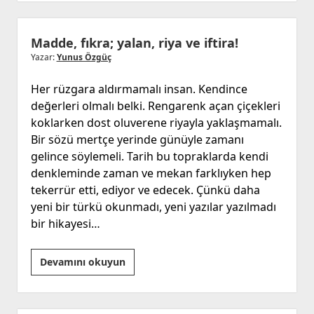
Kadınlar
Madde, fıkra; yalan, riya ve iftira!
Yazar:
Yunus Özgüç
Her rüzgara aldırmamalı insan. Kendince
değerleri olmalı belki. Rengarenk açan çiçekleri
koklarken dost oluverene riyayla yaklaşmamalı.
Bir sözü mertçe yerinde günüyle zamanı
gelince söylemeli. Tarih bu topraklarda kendi
denkleminde zaman ve mekan farklıyken hep
tekerrür etti, ediyor ve edecek. Çünkü daha
yeni bir türkü okunmadı, yeni yazılar yazılmadı
bir hikayesi…
Madde,
Devamını okuyun
fıkra;
yalan,
riya