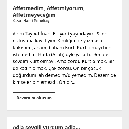
ve
Affetmedim, Affetmiyorum,
iftira!
Affetmeyeceğim
Yazar:
Nami Temeltaş
Adım Taybet İnan. Elli yedi yaşındayım. Silopi
nüfusuna kayıtlıyım. Kimliğimde yazmasa
kökenim, anam, babam Kürt. Kürt olmayı ben
istemedim, Huda (Allah) öyle yarattı. Ben de
sevdim Kürt olmayı. Ama zordu Kürt olmak. Bir
de kadın olmak. Çok zordu. On bir çocuk
doğurdum, ah demedim/diyemedim. Desem de
kimseler dinlemezdi. On bir…
Affetmedim,
Devamını okuyun
Affetmiyorum,
Affetmeyeceğim
Ağla sevgili yurdum ağla…