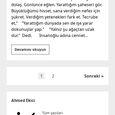
dolaş. Gönlünce eğlen. Yarattığım şaheseri gör.
Büyüklüğümü hisset, sana verdiğim nefes için
şükret. Verdiğim yetenekleri fark et. Tecrübe
et,” “Yarattığım dünyada sen de işe yarar
dokunuşlar yap.” “Yalnız şu ağaçtan uzak
dur.” Dedi. İnsanoğlu adına cennet…
İlk
Devamını okuyun
İnsan
Yazı
1
2
Sonraki
sayfalaması
Yan
Menü
Ahmed Ekici
Tüm yazıları