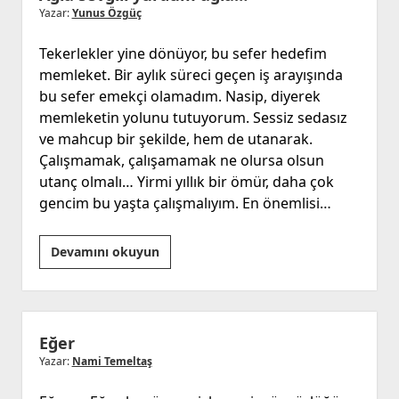
Yazar:
Yunus Özgüç
Tekerlekler yine dönüyor, bu sefer hedefim
memleket. Bir aylık süreci geçen iş arayışında
bu sefer emekçi olamadım. Nasip, diyerek
memleketin yolunu tutuyorum. Sessiz sedasız
ve mahcup bir şekilde, hem de utanarak.
Çalışmamak, çalışamamak ne olursa olsun
utanç olmalı… Yirmi yıllık bir ömür, daha çok
gencim bu yaşta çalışmalıyım. En önemlisi…
Ağla
Devamını okuyun
sevgili
yurdum
ağla…
Eğer
Yazar:
Nami Temeltaş