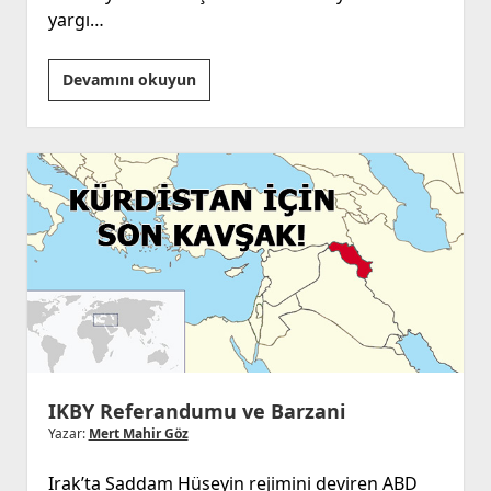
yargı…
İcra
Devamını okuyun
Hukukuna
İlişkin
Temel
Bilgiler
(1)
IKBY Referandumu ve Barzani
Yazar:
Mert Mahir Göz
Irak’ta Saddam Hüseyin rejimini deviren ABD