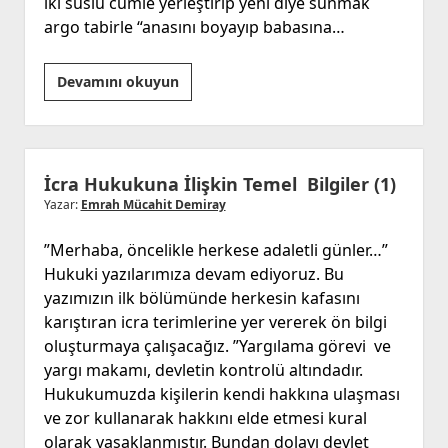
iki süslü cümle yerleştirip yeni diye sunmak
argo tabirle “anasını boyayıp babasına…
Yeni
Devamını okuyun
parti
gerekli
mi?
İcra Hukukuna İlişkin Temel Bilgiler (1)
Yazar:
Emrah Mücahit Demiray
”Merhaba, öncelikle herkese adaletli günler…”
Hukuki yazılarımıza devam ediyoruz. Bu
yazımızın ilk bölümünde herkesin kafasını
karıştıran icra terimlerine yer vererek ön bilgi
oluşturmaya çalışacağız. ”Yargılama görevi ve
yargı makamı, devletin kontrolü altındadır.
Hukukumuzda kişilerin kendi hakkına ulaşması
ve zor kullanarak hakkını elde etmesi kural
olarak yasaklanmıştır. Bundan dolayı devlet