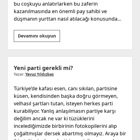
bu coşkuyu anlatırlarken bu zaferin
kazanılmasında en önemli pay sahibi ve
düşmanın yurttan nasıl atılacağı konusunda…
Diyanetin
Devamını okuyun
Atatürk’süz
Hutbesi
Yeni parti gerekli mi?
Yazar:
Yavuz Yıldızbaş
Türkiye’de kafası esen, canı sıkılan, partisine
küsen, kendisinden başka doğru görmeyen,
velhasıl şartları tutan, isteyen herkes parti
kurabiliyor. Yanlış anlaşılmasın partiye karşı
değilim ancak ne var ki tüzüklerini
incelediğimizde birbirinin fotokopilerini alıp
çoğaltmışlar dersek abartmış olmayız. Araya bir