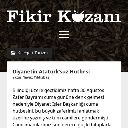
Fikir
Kazanı
menüyü
aç
twitter
facebook
rss
fikirkazani@qoshe.
Turizm
Kategori:
açılır
Hakkımızda
Diyanetin Atatürk’süz Hutbesi
menüyü
Kullanım Koşulları
Kurallar
aç
Yazar:
Yavuz Yıldızbaş
Gizlilik Politikası
Başvuru
Bilindiği üzere geçtiğimiz hafta 30 Ağustos
Çerez Politikası
Zafer Bayramı cuma gününe denk gelmesi
İletişim
nedeniyle Diyanet İşler Başkanlığı cuma
hutbesini, bu büyük zaferimizi anlatmak
üzerine yazmış ve tüm camilere göndermişti.
Cami imamlarımız son derece güçlü hitaplarla