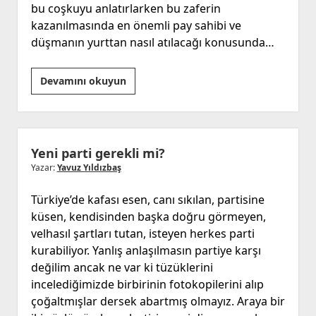
bu coşkuyu anlatırlarken bu zaferin
kazanılmasında en önemli pay sahibi ve
düşmanın yurttan nasıl atılacağı konusunda…
Diyanetin
Devamını okuyun
Atatürk’süz
Hutbesi
Yeni parti gerekli mi?
Yazar:
Yavuz Yıldızbaş
Türkiye’de kafası esen, canı sıkılan, partisine
küsen, kendisinden başka doğru görmeyen,
velhasıl şartları tutan, isteyen herkes parti
kurabiliyor. Yanlış anlaşılmasın partiye karşı
değilim ancak ne var ki tüzüklerini
incelediğimizde birbirinin fotokopilerini alıp
çoğaltmışlar dersek abartmış olmayız. Araya bir