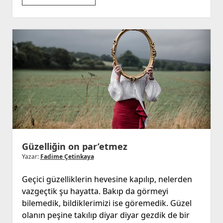
Arkadaş,
Boşuna
Uğraşmayın
Güzelliğin on par’etmez
Yazar:
Fadime Çetinkaya
Geçici güzelliklerin hevesine kapılıp, nelerden
vazgeçtik şu hayatta. Bakıp da görmeyi
bilemedik, bildiklerimizi ise göremedik. Güzel
olanın peşine takılıp diyar diyar gezdik de bir