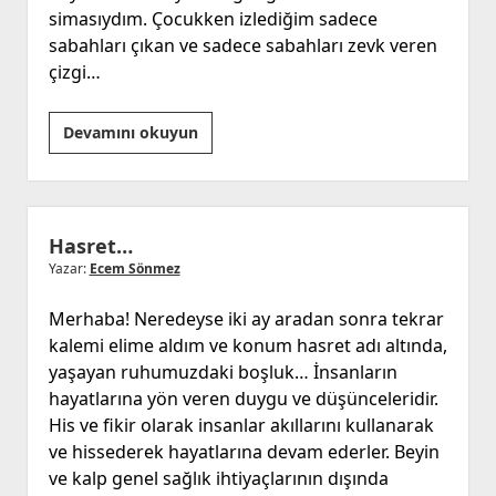
simasıydım. Çocukken izlediğim sadece
sabahları çıkan ve sadece sabahları zevk veren
çizgi…
Kendimi
Devamını okuyun
Kendim
Olmaya
İkna
Edebildim
Hasret…
mi?
Yazar:
Ecem Sönmez
Merhaba! Neredeyse iki ay aradan sonra tekrar
kalemi elime aldım ve konum hasret adı altında,
yaşayan ruhumuzdaki boşluk… İnsanların
hayatlarına yön veren duygu ve düşünceleridir.
His ve fikir olarak insanlar akıllarını kullanarak
ve hissederek hayatlarına devam ederler. Beyin
ve kalp genel sağlık ihtiyaçlarının dışında