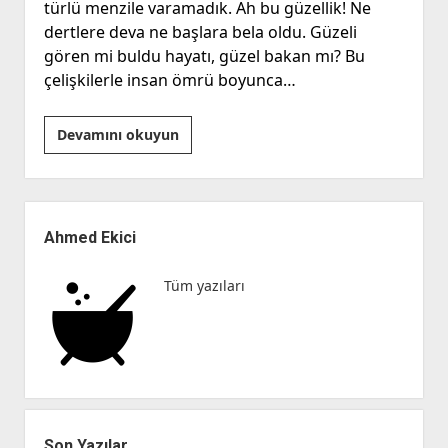
türlü menzile varamadık. Ah bu güzellik! Ne
dertlere deva ne başlara bela oldu. Güzeli
gören mi buldu hayatı, güzel bakan mı? Bu
çelişkilerle insan ömrü boyunca…
Güzelliğin
Devamını okuyun
on
par’etmez
Yan
Menü
Ahmed Ekici
Tüm yazıları
Son Yazılar