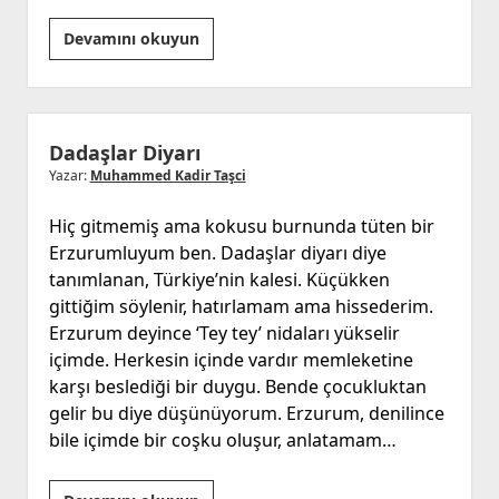
Çarşamba’yı
Devamını okuyun
Sel
Aldı
Dadaşlar Diyarı
Yazar:
Muhammed Kadir Taşci
Hiç gitmemiş ama kokusu burnunda tüten bir
Erzurumluyum ben. Dadaşlar diyarı diye
tanımlanan, Türkiye’nin kalesi. Küçükken
gittiğim söylenir, hatırlamam ama hissederim.
Erzurum deyince ‘Tey tey’ nidaları yükselir
içimde. Herkesin içinde vardır memleketine
karşı beslediği bir duygu. Bende çocukluktan
gelir bu diye düşünüyorum. Erzurum, denilince
bile içimde bir coşku oluşur, anlatamam…