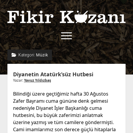
Fikir
Kazanı
menüyü
aç
twitter
facebook
rss
fikirkazani@qoshe.
Müzik
Kategori:
açılır
Hakkımızda
Diyanetin Atatürk’süz Hutbesi
menüyü
Kullanım Koşulları
Kurallar
aç
Yazar:
Yavuz Yıldızbaş
Gizlilik Politikası
Başvuru
Bilindiği üzere geçtiğimiz hafta 30 Ağustos
Çerez Politikası
Zafer Bayramı cuma gününe denk gelmesi
İletişim
nedeniyle Diyanet İşler Başkanlığı cuma
hutbesini, bu büyük zaferimizi anlatmak
üzerine yazmış ve tüm camilere göndermişti.
Cami imamlarımız son derece güçlü hitaplarla