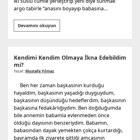
iki süslü cümle yerleştirip yeni diye sunmak
argo tabirle “anasını boyayıp babasına…
Yeni
Devamını okuyun
parti
gerekli
mi?
Kendimi Kendim Olmaya İkna Edebildim
mi?
Yazar:
Mustafa Yılmaz
Ben her zaman başkasının kurduğu
hayaldim, başkasının yaşadığı duyguydum,
başkasının düşündüğü hedeflerdim, başkasının
başkasına fedakârlığıydım. Ben doğduğumda
bile annemin babamla evlenmeden önce
öldüğü dayısının benzeriydim. Babamın,
babasından dayak yemekten çokça kurtardığı,
bayramda ilk ziyarete gittiği amcasının