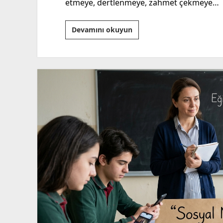
etmeye, dertlenmeye, zahmet çekmeye…
Okuma
Devamını okuyun
Eyleminde
Dünya
Nerede,
Biz
Neredeyiz?
“İçinde
İnsan
Olmayan
Elbiseler!”