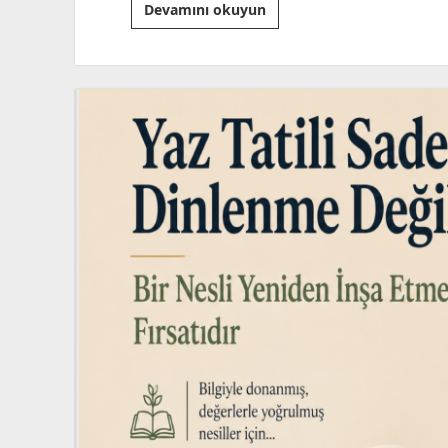
“İyi
Devamını okuyun
İnsan
Yetiştirme
Sanatı!”