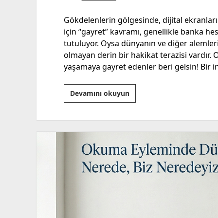
Gökdelenlerin gölgesinde, dijital ekranla
için “gayret” kavramı, genellikle banka he
tutuluyor. Oysa dünyanın ve diğer alemler
olmayan derin bir hakikat terazisi vardır. 
yaşamaya gayret edenler beri gelsin! Bir i
Eğitime
Devamını okuyun
Farklı
Bir
Bakış
ve
“Modern
Eyke
Halkları”