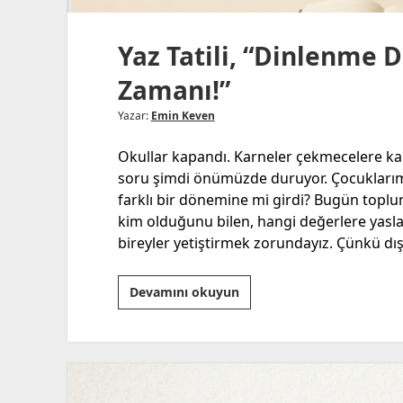
Yaz Tatili, “Dinlenme D
Zamanı!”
Yazar:
Emin Keven
Okullar kapandı. Karneler çekmecelere kaldır
soru şimdi önümüzde duruyor. Çocuklarımız
farklı bir dönemine mi girdi? Bugün toplum
kim olduğunu bilen, hangi değerlere yasl
bireyler yetiştirmek zorundayız. Çünkü d
Yaz
Devamını okuyun
Tatili,
“Dinlenme
Değil,
Nesil
İnşa