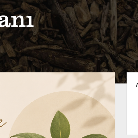
Yan
Me