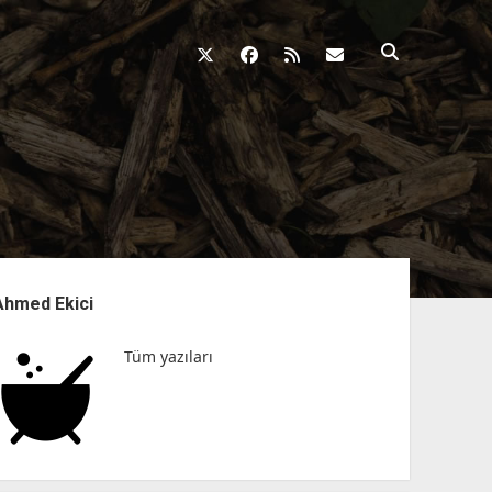
twitter
facebook
rss
fikirkazani@qosh
nü
Ahmed Ekici
Tüm yazıları