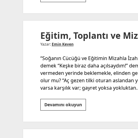
Eşeği
ve
Eğitim
Eğitim, Toplantı ve Mi
Yazar:
Emin Keven
“Soğanın Cücüğü ve Eğitimin Mizahla İzahı
demek “Keşke biraz daha açılsaydım!” deme
vermeden yerinde beklemekle, elinden gel
olur mu? “Aç gezen tilki oturan aslandan 
varsa karşılık var; gayret yoksa yokluktan
Eğitim,
Devamını okuyun
Toplantı
ve
Mizah