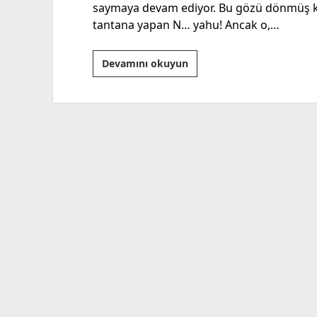
saymaya devam ediyor. Bu gözü dönmüş k
tantana yapan N… yahu! Ancak o,…
“Boykota
Devamını okuyun
Dayanamayan
Meşhur
Firmalar
Tükiye’den
Çekiliyorlar”