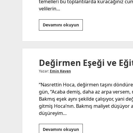
temelleri bu toplantılarda kuracağınız cüm
velilerin…
Fanusun
Devamını okuyun
Dışındaki
Müthiş
Hayat!
Değirmen Eşeği ve Eği
Yazar:
Emin Keven
“Nasrettin Hoca, değirmen taşını döndüre
gün, “Acaba demiş, daha az arpa versem, n
Bakmış eşek aynı şekilde çalışıyor, yani
gitmiş Hoca’nın. Bakmış maliyet düşüyor a
düşüreyim…
Değirmen
Devamını okuyun