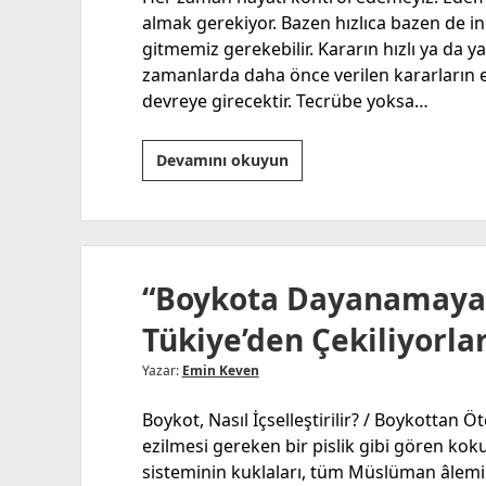
almak gerekiyor. Bazen hızlıca bazen de i
gitmemiz gerekebilir. Kararın hızlı ya da ya
zamanlarda daha önce verilen kararların et
devreye girecektir. Tecrübe yoksa…
Eğitim
Devamını okuyun
ve
Portakal
!
“Boykota Dayanamaya
Tükiye’den Çekiliyorla
Yazar:
Emin Keven
Boykot, Nasıl İçselleştirilir? / Boykottan Ö
ezilmesi gereken bir pislik gibi gören ko
sisteminin kuklaları, tüm Müslüman âlemi