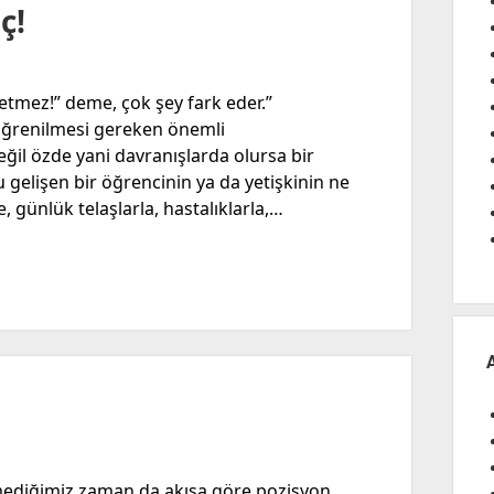
ç!
 etmez!” deme, çok şey fark eder.”
 öğrenilmesi gereken önemli
eğil özde yani davranışlarda olursa bir
 gelişen bir öğrencinin ya da yetişkinin ne
, günlük telaşlarla, hastalıklarla,…
ediğimiz zaman da akışa göre pozisyon