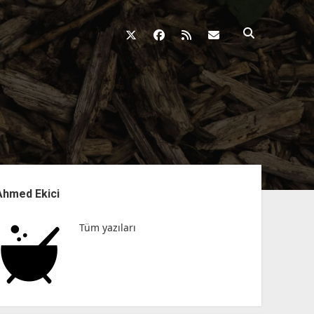
twitter
facebook
rss
fikirkazani@qosh
nü
Ahmed Ekici
Tüm yazıları