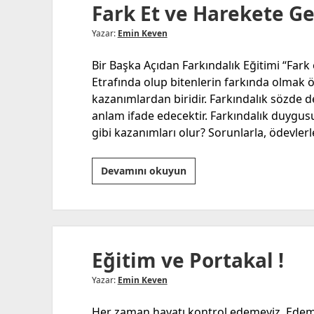
Fark Et ve Harekete Ge
Yazar:
Emin Keven
Bir Başka Açıdan Farkındalık Eğitimi “Fark
Etrafında olup bitenlerin farkında olmak
kazanımlardan biridir. Farkındalık sözde d
anlam ifade edecektir. Farkındalık duygusu
gibi kazanımları olur? Sorunlarla, ödevlerle
Fark
Devamını okuyun
Et
ve
Harekete
Geç!
Eğitim ve Portakal !
Yazar:
Emin Keven
Her zaman hayatı kontrol edemeyiz. Edem