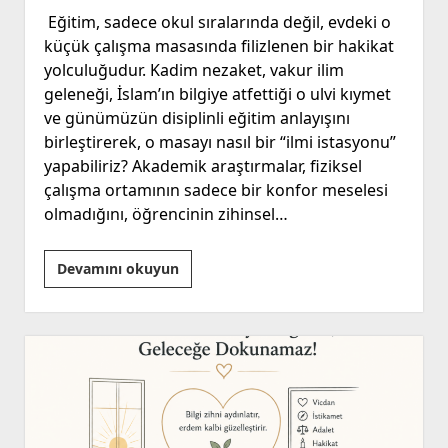
Eğitim, sadece okul sıralarında değil, evdeki o
küçük çalışma masasında filizlenen bir hakikat
yolculuğudur. Kadim nezaket, vakur ilim
geleneği, İslam’ın bilgiye atfettiği o ulvi kıymet
ve günümüzün disiplinli eğitim anlayışını
birleştirerek, o masayı nasıl bir “ilmi istasyonu”
yapabiliriz? Akademik araştırmalar, fiziksel
çalışma ortamının sadece bir konfor meselesi
olmadığını, öğrencinin zihinsel…
Odaklanma,
Devamını okuyun
Masa
ve
Hakikat!
“LGS-
TYT-
AYT
Masası