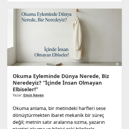
Bir
Bakış
ve
“Modern
Eyke
Halkları”
Okuma Eyleminde Dünya Nerede, Biz
Neredeyiz? “İçinde İnsan Olmayan
Elbiseler!”
Yazar:
Emin Keven
Okuma anlama, bir metindeki harfleri sese
dönüştürmekten ibaret mekanik bir süreç
değil; metnin satır aralarına sızma, yazarın