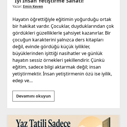
“İyi İnsan Yetiştirme Sanatı!”
Yazar:
Emin Keven
Hayatın öğrettiğiyle eğitimin yoğurduğu ortak
bir hakikat vardır. Çocuklar, duyduklarından çok
gördükleri güzelliklerle şahsiyet kazanırlar. Bir
çocuğun karakterini yalnızca ders kitapları
değil, evinde gördüğü küçük iyilikler,
büyüklerinden işittiği nasihatler ve günlük
hayatın sessiz örnekleri şekillendirir. Çünkü
eğitim, sadece bilgi aktarmak değil; insan
yetiştirmektir. İnsan yetiştirmenin özü ise iyilik,
edep ve…
“İyi
Devamını okuyun
İnsan
Yetiştirme
Sanatı!”