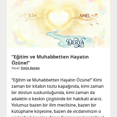
İmtihanı!
“Sosyal
Medyanın,
Dizilerin
ve
Uygulamaların
Eğittiği
Nesiller(!)”
“Eğitim ve Muhabbetten Hayatın
Özüne!”
Yazar:
Emin Keven
“Eğitim ve Muhabbetten Hayatın Özüne!” Kimi
zaman bir kitabın tozlu kapağında, kimi zaman
bir dostun suskunluğunda, kimi zaman da
adaletin o keskin çizgisinde bir hakikati ararız.
Yolumuz bazen bir ilim meclisine, bazen bir
kütüphane köşesine, bazen de vicdanımızın o