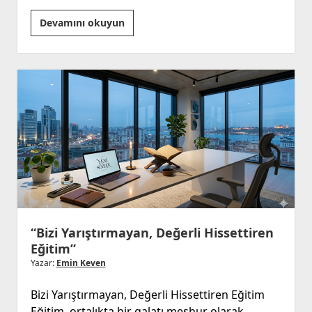
“Mutluluk
Devamını okuyun
ve
Eğitim?”
“Kalbe
Dokunmayan
Eğitim,
Geleceğe
Dokunamaz!”
“Bizi Yarıştırmayan, Değerli Hissettiren
Eğitim”
Yazar:
Emin Keven
Bizi Yarıştırmayan, Değerli Hissettiren Eğitim
Eğitim, ortalıkta bir galatı meşhur olarak