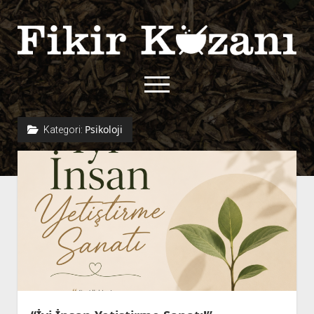
Fikir
Kazanı
menüyü
aç
twitter
facebook
rss
fikirkazani@qoshe.
Psikoloji
Kategori:
açılır
Hakkımızda
menüyü
Kullanım Koşulları
Kurallar
aç
Gizlilik Politikası
Başvuru
Çerez Politikası
İletişim