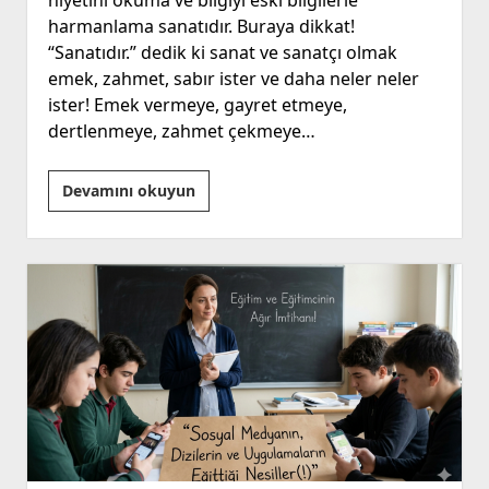
niyetini okuma ve bilgiyi eski bilgilerle
harmanlama sanatıdır. Buraya dikkat!
“Sanatıdır.” dedik ki sanat ve sanatçı olmak
emek, zahmet, sabır ister ve daha neler neler
ister! Emek vermeye, gayret etmeye,
dertlenmeye, zahmet çekmeye…
Okuma
Devamını okuyun
Eyleminde
Dünya
Nerede,
Biz
Neredeyiz?
“İçinde
İnsan
Olmayan
Elbiseler!”