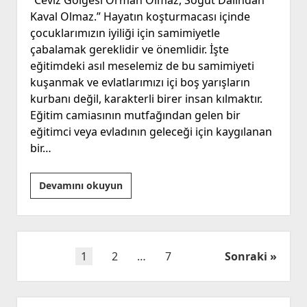
Kaval Olmaz.” Hayatın koşturmacası içinde
çocuklarımızın iyiliği için samimiyetle
çabalamak gereklidir ve önemlidir. İşte
eğitimdeki asıl meselemiz de bu samimiyeti
kuşanmak ve evlatlarımızı içi boş yarışların
kurbanı değil, karakterli birer insan kılmaktır.
Eğitim camiasının mutfağından gelen bir
eğitimci veya evladının geleceği için kaygılanan
bir…
“Her
Devamını okuyun
Öğrenciye
Aynı
LGS
Gömleği!”
Yazı
1
2
…
7
Sonraki
sayfalaması
Yan