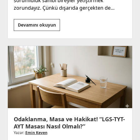
sorumluluk sahibi bireyler yetiştirmek
zorundayız. Çünkü dışarıda gerçekten de…
Yaz
Devamını okuyun
Tatili,
“Dinlenme
Değil,
Nesil
İnşa
Etme
Zamanı!”
Odaklanma, Masa ve Hakikat! “LGS-TYT-
AYT Masası Nasıl Olmalı?”
Yazar:
Emin Keven