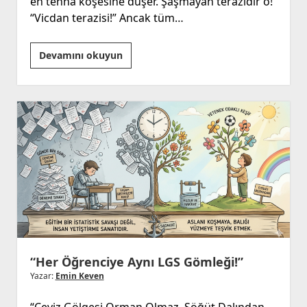
en tenha köşesine düşer. Şaşmayan terazidir o!
“Vicdan terazisi!” Ancak tüm…
“Eğitim
Devamını okuyun
ve
Muhabbetten
Hayatın
Özüne!”
“Her Öğrenciye Aynı LGS Gömleği!”
Yazar:
Emin Keven
“Ceviz Gölgesi Orman Olmaz, Söğüt Dalından