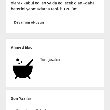
olarak kabul edilen ya da edilecek olan –daha
beterini yapmazlarsa tabi- bu zulüm,…
“Kalbî,
Devamını okuyun
Kavlî
ve
Fiilî”
Yan
Dik
Menü
Ahmed Ekici
Duruş
–
Tüm yazıları
Gazze
Son Yazılar