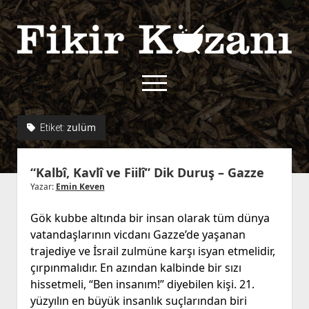
Fikir
Kazanı
menüyü
aç
twitter
facebook
rss
fikirkazani@qoshe.
zulüm
Etiket:
açılır
Hakkımızda
“Kalbî, Kavlî ve Fiilî” Dik Duruş – Gazze
menüyü
Kullanım Koşulları
Kurallar
aç
Yazar:
Emin Keven
Gizlilik Politikası
Başvuru
Gök kubbe altında bir insan olarak tüm dünya
Çerez Politikası
vatandaşlarının vicdanı Gazze’de yaşanan
İletişim
trajediye ve İsrail zulmüne karşı isyan etmelidir,
çırpınmalıdır. En azından kalbinde bir sızı
hissetmeli, “Ben insanım!” diyebilen kişi. 21.
yüzyılın en büyük insanlık suçlarından biri