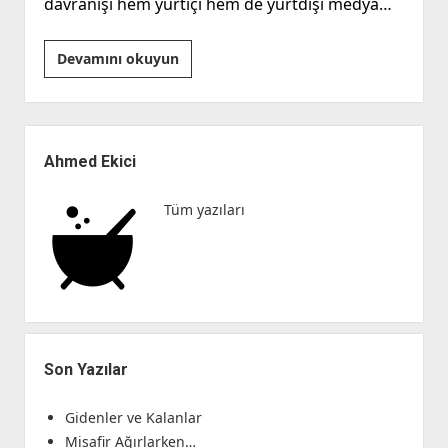
davranışı hem yurtiçi hem de yurtdışı medya…
En
Devamını okuyun
Büyük
Suç
‘Nefret
Yan
Suçu’
Menü
Ahmed Ekici
Tüm yazıları
Son Yazılar
Gidenler ve Kalanlar
Misafir Ağırlarken…