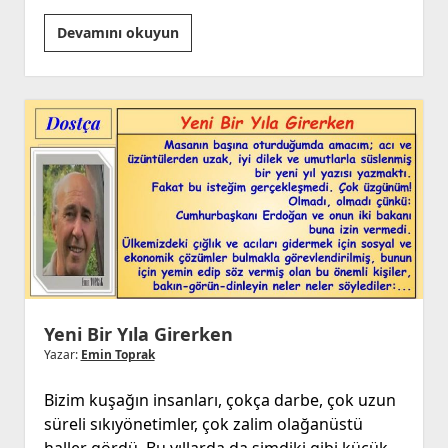
Barış!
Devamını okuyun
Barış!
Barış..!
Yeni Bir Yıla Girerken
Yazar:
Emin Toprak
Bizim kuşağın insanları, çokça darbe, çok uzun
süreli sıkıyönetimler, çok zalim olağanüstü
haller gördü. Bu yıllarda da şimdiki gibi küçük