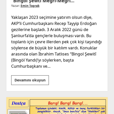
“Bingol Şewti Megrî-Megrî…”
Yazar:
Emin Toprak
Yaklaşan 2023 seçimine yatırım olsun diye,
AKP’li Cumhurbaşkanı Recep Tayyip Erdoğan
gezilerine başladı. 3 Aralık 2022 günü de
Şanlıurfa’da gençlerle buluşması vardı. Bu
toplantı için çevre illerden pek çok kişi taşındığı
söylense de büyük bir katılım vardı. Konuklar
arasında olan İbrahim Tatlıses “Bingol Şewitî
(Bingöl Yandı)’yı söylerken, başta
Cumhurbaşkanı ve…
“Bingol
Devamını okuyun
Şewti
Megrî-
Megrî…”