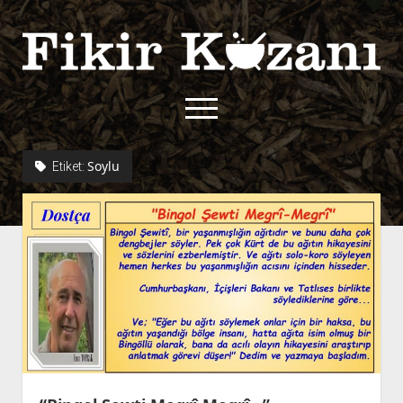
Fikir
Kazanı
menüyü
aç
twitter
facebook
rss
fikirkazani@qoshe.
Soylu
Etiket:
açılır
Hakkımızda
menüyü
Kullanım Koşulları
Kurallar
aç
Gizlilik Politikası
Başvuru
Çerez Politikası
İletişim