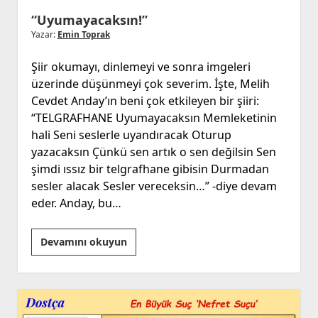
“Uyumayacaksın!”
Yazar:
Emin Toprak
Şiir okumayı, dinlemeyi ve sonra imgeleri
üzerinde düşünmeyi çok severim. İşte, Melih
Cevdet Anday’ın beni çok etkileyen bir şiiri:
“TELGRAFHANE Uyumayacaksın Memleketinin
hali Seni seslerle uyandıracak Oturup
yazacaksın Çünkü sen artık o sen değilsin Sen
şimdi ıssız bir telgrafhane gibisin Durmadan
sesler alacak Sesler vereceksin…” -diye devam
eder. Anday, bu…
“Uyumayacaksın!”
Devamını okuyun