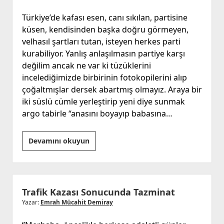
Türkiye’de kafası esen, canı sıkılan, partisine
küsen, kendisinden başka doğru görmeyen,
velhasıl şartları tutan, isteyen herkes parti
kurabiliyor. Yanlış anlaşılmasın partiye karşı
değilim ancak ne var ki tüzüklerini
incelediğimizde birbirinin fotokopilerini alıp
çoğaltmışlar dersek abartmış olmayız. Araya bir
iki süslü cümle yerleştirip yeni diye sunmak
argo tabirle “anasını boyayıp babasına…
Yeni
Devamını okuyun
parti
gerekli
mi?
Trafik Kazası Sonucunda Tazminat
Yazar:
Emrah Mücahit Demiray