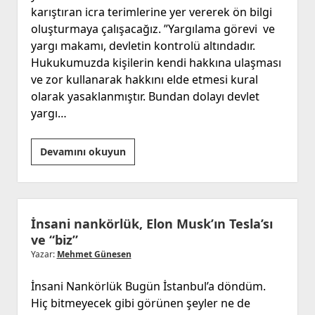
karıştıran icra terimlerine yer vererek ön bilgi
oluşturmaya çalışacağız. ”Yargılama görevi ve
yargı makamı, devletin kontrolü altındadır.
Hukukumuzda kişilerin kendi hakkına ulaşması
ve zor kullanarak hakkını elde etmesi kural
olarak yasaklanmıştır. Bundan dolayı devlet
yargı…
İcra
Devamını okuyun
Hukukuna
İlişkin
Temel
Bilgiler
İnsani nankörlük, Elon Musk’ın Tesla’sı
(1)
ve “biz”
Yazar:
Mehmet Günesen
İnsani Nankörlük Bugün İstanbul’a döndüm.
Hiç bitmeyecek gibi görünen şeyler ne de