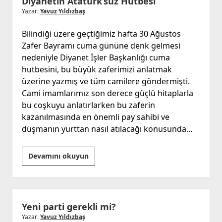
Diyanetin Atatürk’süz Hutbesi
Ne
Yazar:
Yavuz Yıldızbaş
de
Bilindiği üzere geçtiğimiz hafta 30 Ağustos
Biz
Zafer Bayramı cuma gününe denk gelmesi
!
nedeniyle Diyanet İşler Başkanlığı cuma
hutbesini, bu büyük zaferimizi anlatmak
üzerine yazmış ve tüm camilere göndermişti.
Cami imamlarımız son derece güçlü hitaplarla
bu coşkuyu anlatırlarken bu zaferin
kazanılmasında en önemli pay sahibi ve
düşmanın yurttan nasıl atılacağı konusunda…
Diyanetin
Devamını okuyun
Atatürk’süz
Hutbesi
Yeni parti gerekli mi?
Yazar:
Yavuz Yıldızbaş