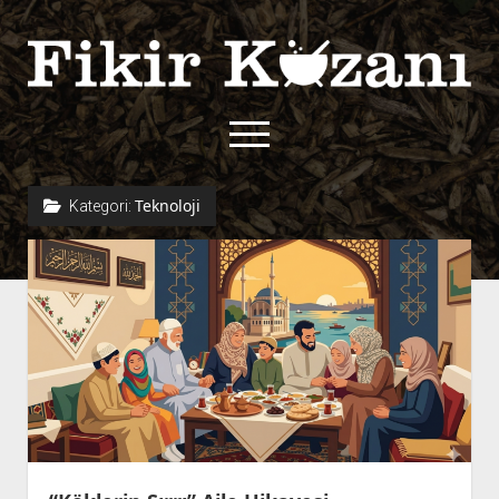
Fikir
Kazanı
menüyü
aç
twitter
facebook
rss
fikirkazani@qoshe.
Teknoloji
Kategori:
açılır
Hakkımızda
menüyü
Kullanım Koşulları
Kurallar
aç
Gizlilik Politikası
Başvuru
Çerez Politikası
İletişim