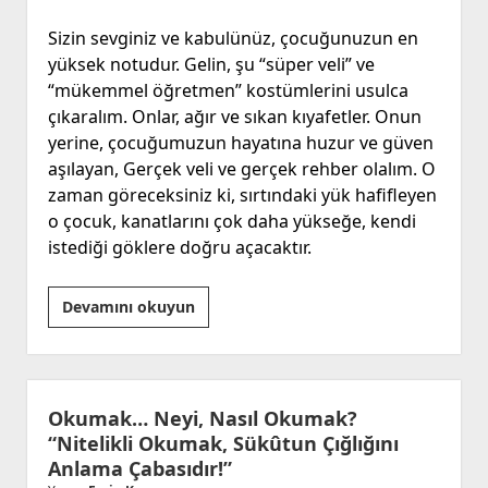
Sizin sevginiz ve kabulünüz, çocuğunuzun en
yüksek notudur. Gelin, şu “süper veli” ve
“mükemmel öğretmen” kostümlerini usulca
çıkaralım. Onlar, ağır ve sıkan kıyafetler. Onun
yerine, çocuğumuzun hayatına huzur ve güven
aşılayan, Gerçek veli ve gerçek rehber olalım. O
zaman göreceksiniz ki, sırtındaki yük hafifleyen
o çocuk, kanatlarını çok daha yükseğe, kendi
istediği göklere doğru açacaktır.
Süper
Devamını okuyun
Veliler,
Mükemmel
Öğretmenler!
Okumak… Neyi, Nasıl Okumak?
“Nitelikli Okumak, Sükûtun Çığlığını
Anlama Çabasıdır!”