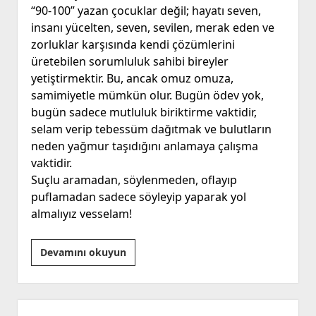
“90-100” yazan çocuklar değil; hayatı seven,
Anlama
insanı yücelten, seven, sevilen, merak eden ve
Çabasıdır!”
zorluklar karşısında kendi çözümlerini
üretebilen sorumluluk sahibi bireyler
yetiştirmektir. Bu, ancak omuz omuza,
samimiyetle mümkün olur. Bugün ödev yok,
bugün sadece mutluluk biriktirme vaktidir,
selam verip tebessüm dağıtmak ve bulutların
neden yağmur taşıdığını anlamaya çalışma
vaktidir.
Suçlu aramadan, söylenmeden, oflayıp
puflamadan sadece söyleyip yaparak yol
almalıyız vesselam!
Dikkat!
Devamını okuyun
“Ödev”
Var!