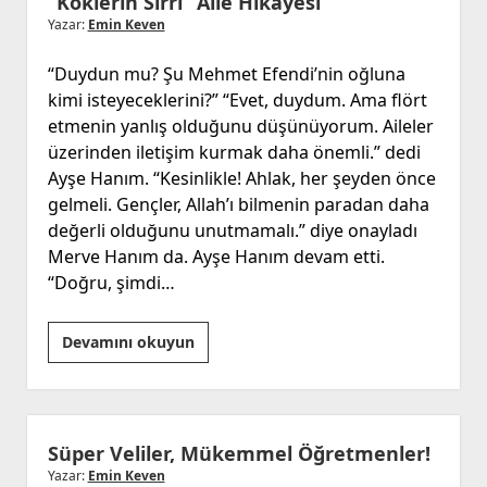
“Köklerin Sırrı” Aile Hikayesi
Yazar:
Emin Keven
“Duydun mu? Şu Mehmet Efendi’nin oğluna
kimi isteyeceklerini?” “Evet, duydum. Ama flört
etmenin yanlış olduğunu düşünüyorum. Aileler
üzerinden iletişim kurmak daha önemli.” dedi
Ayşe Hanım. “Kesinlikle! Ahlak, her şeyden önce
gelmeli. Gençler, Allah’ı bilmenin paradan daha
değerli olduğunu unutmamalı.” diye onayladı
Merve Hanım da. Ayşe Hanım devam etti.
“Doğru, şimdi…
“Köklerin
Devamını okuyun
Sırrı”
Aile
Hikayesi
Süper Veliler, Mükemmel Öğretmenler!
Yazar:
Emin Keven