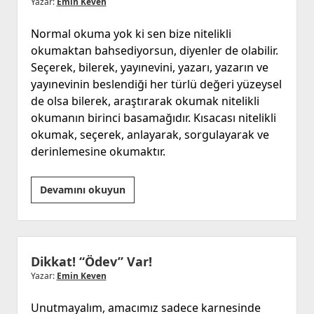
Yazar:
Emin Keven
Normal okuma yok ki sen bize nitelikli
okumaktan bahsediyorsun, diyenler de olabilir.
Seçerek, bilerek, yayınevini, yazarı, yazarın ve
yayınevinin beslendiği her türlü değeri yüzeysel
de olsa bilerek, araştırarak okumak nitelikli
okumanın birinci basamağıdır. Kısacası nitelikli
okumak, seçerek, anlayarak, sorgulayarak ve
derinlemesine okumaktır.
Okumak…
Devamını okuyun
Neyi,
Nasıl
Okumak?
“Nitelikli
Dikkat! “Ödev” Var!
Okumak,
Yazar:
Emin Keven
Sükûtun
Unutmayalım, amacımız sadece karnesinde
Çığlığını