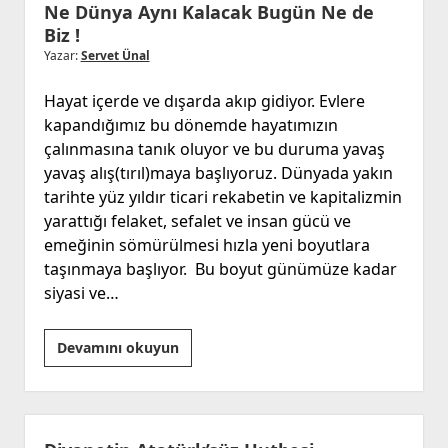
Ne Dünya Aynı Kalacak Bugün Ne de
Biz !
Yazar:
Servet Ünal
Hayat içerde ve dışarda akıp gidiyor. Evlere
kapandığımız bu dönemde hayatımızın
çalınmasına tanık oluyor ve bu duruma yavaş
yavaş alış(tırıl)maya başlıyoruz. Dünyada yakın
tarihte yüz yıldır ticari rekabetin ve kapitalizmin
yarattığı felaket, sefalet ve insan gücü ve
emeğinin sömürülmesi hızla yeni boyutlara
taşınmaya başlıyor. Bu boyut günümüze kadar
siyasi ve…
Ne
Devamını okuyun
Dünya
Aynı
Kalacak
Bugün