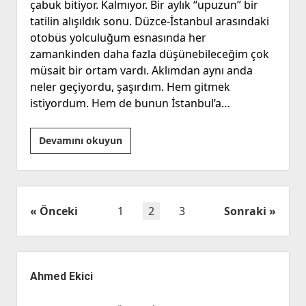
çabuk bitiyor. Kalmıyor. Bir aylık “upuzun” bir
tatilin alışıldık sonu. Düzce-İstanbul arasındaki
otobüs yolculuğum esnasında her
zamankinden daha fazla düşünebileceğim çok
müsait bir ortam vardı. Aklımdan aynı anda
neler geçiyordu, şaşırdım. Hem gitmek
istiyordum. Hem de bunun İstanbul’a…
İnsani
Devamını okuyun
nankörlük,
Elon
Musk’ın
Tesla’sı
Yazı
Önceki
1
2
3
Sonraki
ve
sayfalaması
“biz”
Yan
Menü
Ahmed Ekici