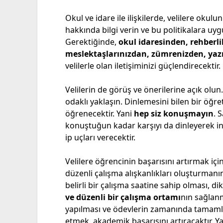
Okul ve idare ile ilişkilerde, velilere okulun
hakkında bilgi verin ve bu politikalara uyg
Gerektiğinde,
okul idaresinden, rehberli
meslektaşlarınızdan, zümrenizden, yazı
velilerle olan iletişiminizi güçlendirecekti
Velilerin de görüş ve önerilerine açık olun
odaklı yaklaşın. Dinlemesini bilen bir öğr
öğrenecektir. Yani
hep siz konuşmayın
. 
konuştuğun kadar karşıyı da dinleyerek inş
ip uçları verecektir.
Velilere öğrencinin başarısını artırmak içi
düzenli çalışma alışkanlıkları oluşturman
belirli bir çalışma saatine sahip olması, d
ve düzenli bir çalışma ortamı
nın sağlanm
yapılması ve ödevlerin zamanında tamaml
etmek, akademik başarısını artıracaktır. Ya