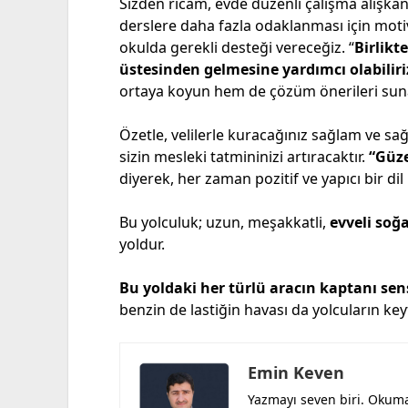
Sizden ricam, evde düzenli çalışma alışkan
derslere daha fazla odaklanması için moti
okulda gerekli desteği vereceğiz. “
Birlikt
üstesinden gelmesine yardımcı olabiliri
ortaya koyun hem de çözüm önerileri sunara
Özetle, velilerle kuracağınız sağlam ve sağlı
sizin mesleki tatmininizi artıracaktır.
“Güze
diyerek, her zaman pozitif ve yapıcı bir di
Bu yolculuk; uzun, meşakkatli,
evveli soğ
yoldur.
Bu yoldaki her türlü aracın kaptanı se
benzin de lastiğin havası da yolcuların key
Emin Keven
Yazmayı seven biri. Okuma