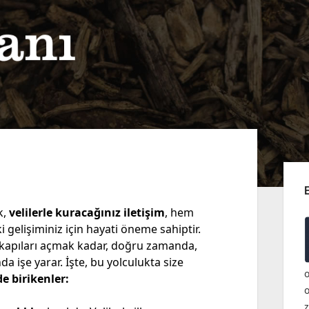
Yan
Me
k,
velilerle kuracağınız iletişim
, hem
 gelişiminiz için hayati öneme sahiptir.
 kapıları açmak kadar, doğru zamanda,
a işe yarar. İşte, bu yolculukta size
o
e birikenler: