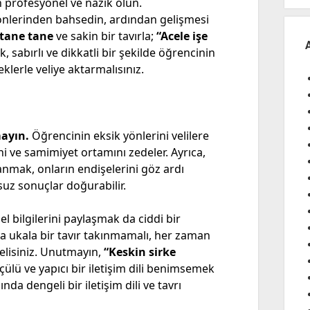
n profesyonel ve nazik olun.
nlerinden bahsedin, ardından gelişmesi
tane tane
ve sakin bir tavırla;
“Acele işe
, sabırlı ve dikkatli bir şekilde öğrencinin
klerle veliye aktarmalısınız.
mayın.
Öğrencinin eksik yönlerini velilere
i ve samimiyet ortamını zedeler. Ayrıca,
ranmak, onların endişelerini göz ardı
uz sonuçlar doğurabilir.
bilgilerini paylaşmak da ciddi bir
eya ukala bir tavır takınmamalı, her zaman
elisiniz. Unutmayın,
“Keskin sirke
çülü ve yapıcı bir iletişim dili benimsemek
nda dengeli bir iletişim dili ve tavrı