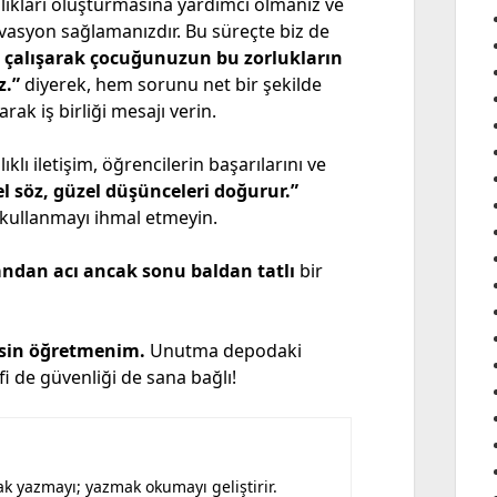
lıkları oluşturmasına yardımcı olmanız ve
vasyon sağlamanızdır. Bu süreçte biz de
e çalışarak çocuğunuzun bu zorlukların
z.”
diyerek, hem sorunu net bir şekilde
k iş birliği mesajı verin.
klı iletişim, öğrencilerin başarılarını ve
l söz, güzel düşünceleri doğurur.”
l kullanmayı ihmal etmeyin.
andan acı ancak sonu baldan tatlı
bir
nsin öğretmenim.
Unutma depodaki
fi de güvenliği de sana bağlı!
k yazmayı; yazmak okumayı geliştirir.