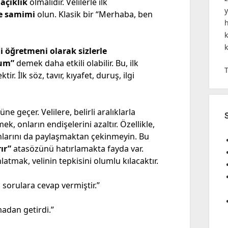
 açıklık
olmalıdır. Velilerle ilk
ve samimi
olun. Klasik bir “Merhaba, ben
 öğretmeni olarak sizlerle
um”
demek daha etkili olabilir. Bu, ilk
ir. İlk söz, tavır, kıyafet, duruş, ilgi
ne geçer. Velilere, belirli aralıklarla
, onların endişelerini azaltır. Özellikle,
nlarını da paylaşmaktan çekinmeyin. Bu
ır”
atasözünü hatırlamakta fayda var.
latmak, velinin tepkisini olumlu kılacaktır.
orulara cevap vermiştir.”
adan getirdi.”