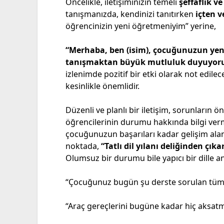
Öncelikle, iletişiminizin temeli
şeffaflık ve
tanışmanızda, kendinizi tanıtırken
içten 
öğrencinizin yeni öğretmeniyim” yerine,
“Merhaba, ben (isim), çocuğunuzun yeni
tanışmaktan büyük mutluluk duyuyor
izlenimde pozitif bir etki olarak not edilecekt
kesinlikle önemlidir.
Düzenli ve planlı bir iletişim, sorunların önü
öğrencilerinin durumu hakkında bilgi vermek
çocuğunuzun başarıları kadar gelişim ala
noktada,
“Tatlı dil yılanı deliğinden çıkar
Olumsuz bir durumu bile yapıcı bir dille an
“Çocuğunuz bugün şu derste sorulan tüm s
“Araç gereçlerini bugüne kadar hiç aksatm