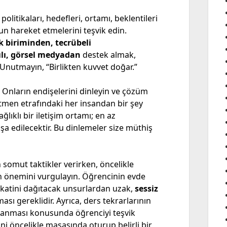
 politikaları, hedefleri, ortamı, beklentileri
un hareket etmelerini teşvik edin.
k biriminden, tecrübeli
lı, görsel medyadan
destek almak,
r. Unutmayın, “Birlikten kuvvet doğar.”
. Onların endişelerini dinleyin ve çözüm
etmen etrafındaki her insandan bir şey
Sağlıklı bir iletişim ortamı; en az
a edilecektir. Bu dinlemeler size müthiş
n somut taktikler verirken, öncelikle
ın önemini vurgulayın. Öğrencinin evde
ikkatini dağıtacak unsurlardan uzak,
sessiz
ası gereklidir. Ayrıca, ders tekrarlarının
anması konusunda öğrenciyi teşvik
ni öncelikle masasında oturup belirli bir