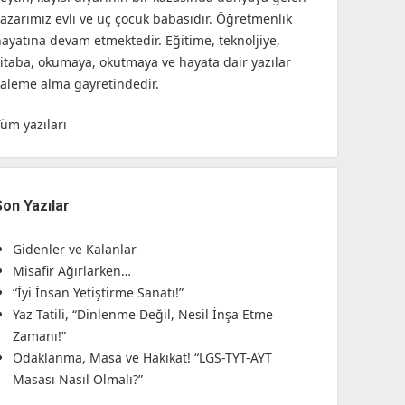
yazarımız evli ve üç çocuk babasıdır. Öğretmenlik
hayatına devam etmektedir. Eğitime, teknoljiye,
kitaba, okumaya, okutmaya ve hayata dair yazılar
kaleme alma gayretindedir.
Tüm yazıları
Son Yazılar
Gidenler ve Kalanlar
Misafir Ağırlarken…
“İyi İnsan Yetiştirme Sanatı!”
Yaz Tatili, “Dinlenme Değil, Nesil İnşa Etme
Zamanı!”
Odaklanma, Masa ve Hakikat! “LGS-TYT-AYT
Masası Nasıl Olmalı?”