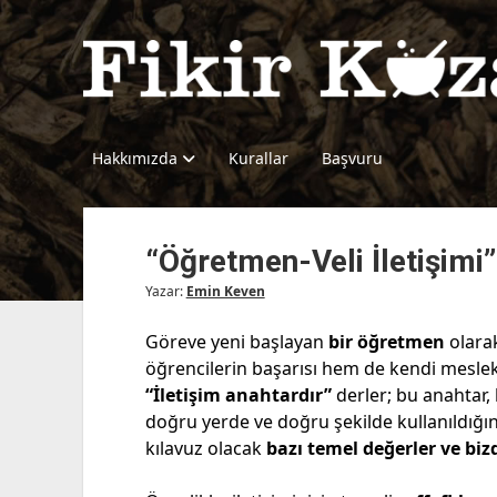
Fikir
Kazanı
Hakkımızda
Kurallar
Başvuru
“Öğretmen-Veli İletişimi”
Yazar:
Emin Keven
Göreve yeni başlayan
bir öğretmen
olara
öğrencilerin başarısı hem de kendi mesleki
“İletişim anahtardır”
derler; bu anahtar,
doğru yerde ve doğru şekilde kullanıldığınd
kılavuz olacak
bazı temel değerler ve bizd