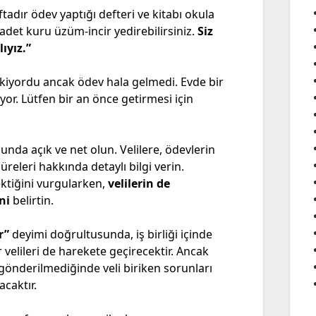
ftadır ödev yaptığı defteri ve kitabı okula
adet kuru üzüm-incir yedirebilirsiniz.
Siz
ıyız.”
ekiyordu ancak ödev hala gelmedi. Evde bir
yor. Lütfen bir an önce getirmesi için
nda açık ve net olun. Velilere, ödevlerin
üreleri hakkında detaylı bilgi verin.
ktiğini vurgularken,
velilerin de
ini
belirtin.
r”
deyimi doğrultusunda, iş birliği içinde
 velileri de harekete geçirecektir. Ancak
önderilmediğinde veli biriken sorunları
caktır.