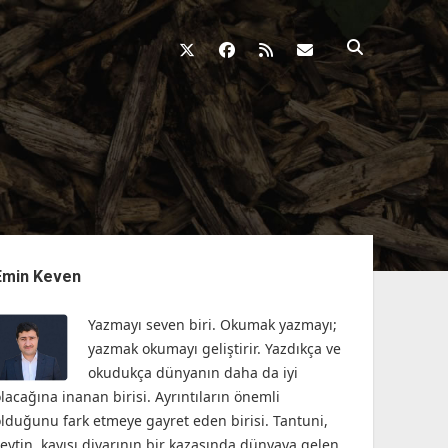
twitter
facebook
rss
fikirkazani@qosh
nü
Emin Keven
Yazmayı seven biri. Okumak yazmayı;
yazmak okumayı geliştirir. Yazdıkça ve
okudukça dünyanın daha da iyi
lacağına inanan birisi. Ayrıntıların önemli
olduğunu fark etmeye gayret eden birisi. Tantuni,
zeytin, kayısı diyarının bir kazasında dünyaya gelen