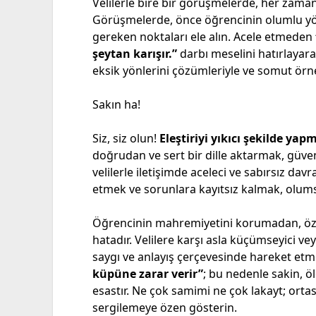
Velilerle bire bir görüşmelerde, her zama
Görüşmelerde, önce öğrencinin olumlu yö
gereken noktaları ele alın. Acele etmeden
şeytan karışır.”
darbı meselini hatırlayarak
eksik yönlerini çözümleriyle ve somut örne
Sakın ha!
Siz, siz olun!
Eleştiriyi yıkıcı şekilde yap
doğrudan ve sert bir dille aktarmak, güven
velilerle iletişimde aceleci ve sabırsız dav
etmek ve sorunlara kayıtsız kalmak, olums
Öğrencinin mahremiyetini korumadan, özel 
hatadır. Velilere karşı asla küçümseyici v
saygı ve anlayış çerçevesinde hareket etm
küpüne zarar verir”
; bu nedenle sakin, öl
esastır. Ne çok samimi ne çok lakayt; ortası
sergilemeye özen gösterin.