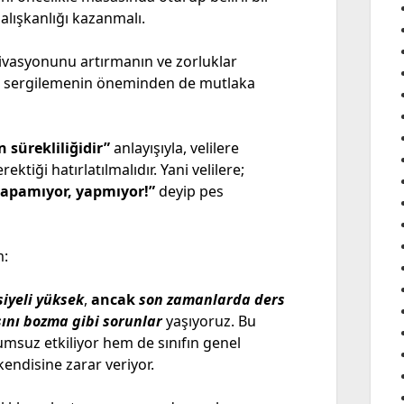
a alışkanlığı kazanmalı.
ivasyonunu artırmanın ve zorluklar
tum sergilemenin öneminden de mutlaka
 sürekliliğidir”
anlayışıyla, velilere
ektiği hatırlatılmalıdır. Yani velilere;
yapamıyor, yapmıyor!”
deyip pes
m:
iyeli yüksek
,
ancak
son zamanlarda ders
ını bozma gibi sorunlar
yaşıyoruz. Bu
suz etkiliyor hem de sınıfın genel
endisine zarar veriyor.