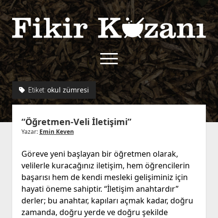
Fikir
Kazanı
menüyü
aç
twitter
facebook
rss
fikirkazani@qoshe.
okul zümresi
Etiket:
açılır
Hakkımızda
“Öğretmen-Veli İletişimi”
menüyü
Kullanım Koşulları
Kurallar
aç
Yazar:
Emin Keven
Gizlilik Politikası
Başvuru
Göreve yeni başlayan bir öğretmen olarak,
Çerez Politikası
velilerle kuracağınız iletişim, hem öğrencilerin
İletişim
başarısı hem de kendi mesleki gelişiminiz için
hayati öneme sahiptir. “İletişim anahtardır”
derler; bu anahtar, kapıları açmak kadar, doğru
zamanda, doğru yerde ve doğru şekilde