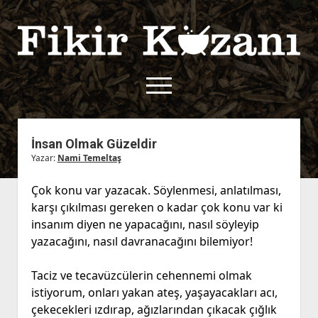
Fikir
Kazanı
menüyü
aç
twitter
facebook
rss
fikirkazani@qoshe.
İnsan Olmak Güzeldir
Yazar:
Nami Temeltaş
açılır
Hakkımızda
menüyü
Kullanım Koşulları
Kurallar
Çok konu var yazacak. Söylenmesi, anlatılması,
aç
karşı çıkılması gereken o kadar çok konu var ki
Gizlilik Politikası
Başvuru
insanım diyen ne yapacağını, nasıl söyleyip
Çerez Politikası
yazacağını, nasıl davranacağını bilemiyor!
İletişim
Taciz ve tecavüzcülerin cehennemi olmak
istiyorum, onları yakan ateş, yaşayacakları acı,
çekecekleri ızdırap, ağızlarından çıkacak çığlık