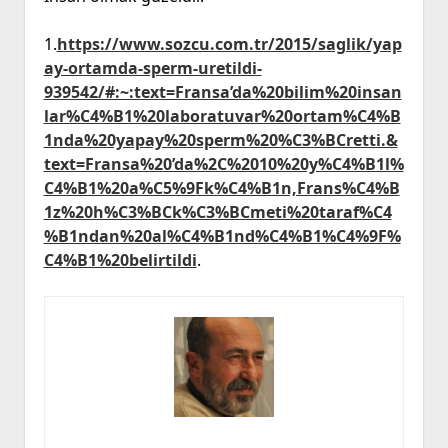
1.
https://www.sozcu.com.tr/2015/saglik/yap
ay-ortamda-sperm-uretildi-
939542/#:~:text=Fransa’da%20bilim%20insan
lar%C4%B1%20laboratuvar%20ortam%C4%B
1nda%20yapay%20sperm%20%C3%BCretti.&
text=Fransa%20’da%2C%2010%20y%C4%B1l%
C4%B1%20a%C5%9Fk%C4%B1n,Frans%C4%B
1z%20h%C3%BCk%C3%BCmeti%20taraf%C4
%B1ndan%20al%C4%B1nd%C4%B1%C4%9F%
C4%B1%20belirtildi
.