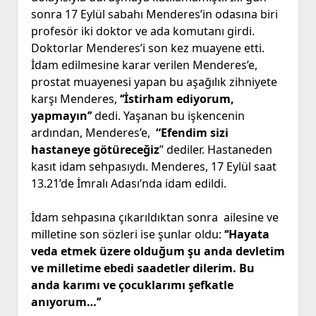
sonra 17 Eylül sabahı Menderes’in odasına biri
profesör iki doktor ve ada komutanı girdi.
Doktorlar Menderes’i son kez muayene etti.
İdam edilmesine karar verilen Menderes’e,
prostat muayenesi yapan bu aşağılık zihniyete
karşı Menderes,
‘‘İstirham ediyorum,
yapmayın’’
dedi. Yaşanan bu işkencenin
ardından, Menderes’e,
“Efendim sizi
hastaneye götüreceğiz
” dediler. Hastaneden
kasıt idam sehpasıydı. Menderes, 17 Eylül saat
13.21’de İmralı Adası’nda idam edildi.
İdam sehpasına çıkarıldıktan sonra ailesine ve
milletine son sözleri ise şunlar oldu:
‘‘Hayata
veda etmek üzere olduğum şu anda devletim
ve milletime ebedi saadetler dilerim. Bu
anda karımı ve çocuklarımı şefkatle
anıyorum…’’