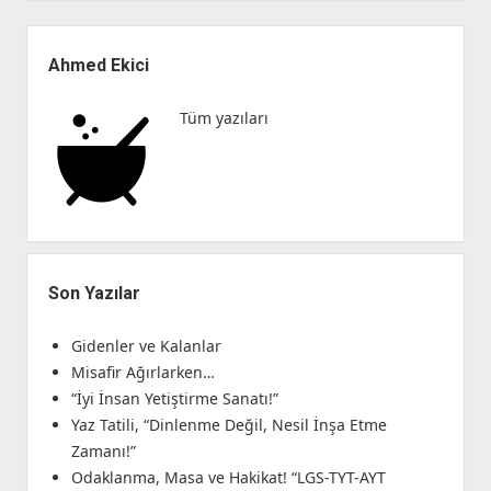
Kehanet
ve
Yan
Bir
Menü
Ahmed Ekici
Komplo
Teorisi
Tüm yazıları
Denemesi
Son Yazılar
Gidenler ve Kalanlar
Misafir Ağırlarken…
“İyi İnsan Yetiştirme Sanatı!”
Yaz Tatili, “Dinlenme Değil, Nesil İnşa Etme
Zamanı!”
Odaklanma, Masa ve Hakikat! “LGS-TYT-AYT