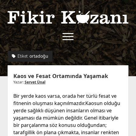
Fikir
Kazanı
menüyü
aç
twitter
facebook
rss
fikirkazani@qoshe.
ortadoğu
Etiket:
açılır
Hakkımızda
Kaos ve Fesat Ortamında Yaşamak
menüyü
Kullanım Koşulları
Kurallar
aç
Yazar:
Servet Ünal
Gizlilik Politikası
Başvuru
Bir yerde kaos varsa, orada her türlü fesat ve
Çerez Politikası
fitnenin oluşması kaçınılmazdır.Kaosun olduğu
İletişim
yerde sağlıklı düşünen insanların olması ve
yaşaması da mümkün değildir. Genel itibariyle
bir parçalanma söz konusu olduğundan;
tarafgillik ön plana çıkmakta, insanlar renkten