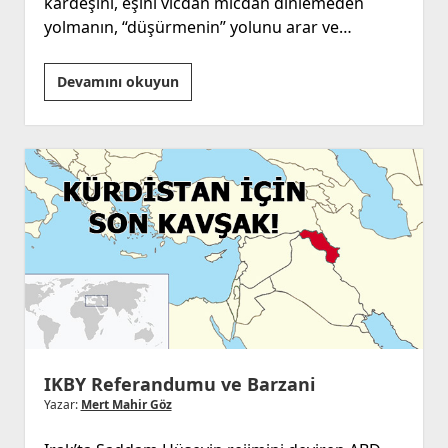
kardeşini, eşini vicdan micdan dinlemeden
yolmanın, “düşürmenin” yolunu arar ve…
Çürüme,
Devamını okuyun
Şizofreni
ve
Tedavi
IKBY Referandumu ve Barzani
Yazar:
Mert Mahir Göz