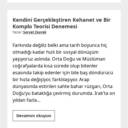
Cinayet
Günü:
17
Kendini Gerçekleştiren Kehanet ve Bir
Eylül
Komplo Teorisi Denemesi
Yazar:
Servet Zeyrek
Farkında değiliz belki ama tarih boyunca hiç
olmadığı kadar hızlı bir sosyal dönüşüm
yaşıyoruz aslında. Orta Doğu ve Müslüman
coğrafyalarda kısa sürede olup bitenler
esasında takip edenler için bile baş döndürücü
bir hızla değişiyor, farklılaşıyor. Arap
dünyasında estirilen sahte bahar rüzgarı, Orta
Doğu’yu bataklığa çevirmiş durumda. Irak’ta on
yıldan fazla…
Kendini
Devamını okuyun
Gerçekleştiren