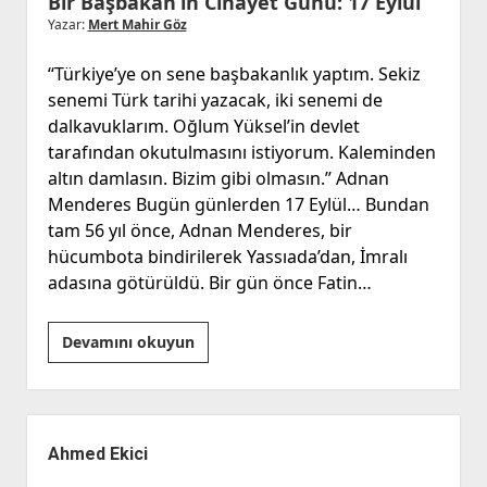
Bir Başbakan’ın Cinayet Günü: 17 Eylül
Yazar:
Mert Mahir Göz
‘‘Türkiye’ye on sene başbakanlık yaptım. Sekiz
senemi Türk tarihi yazacak, iki senemi de
dalkavuklarım. Oğlum Yüksel’in devlet
tarafından okutulmasını istiyorum. Kaleminden
altın damlasın. Bizim gibi olmasın.’’ Adnan
Menderes Bugün günlerden 17 Eylül… Bundan
tam 56 yıl önce, Adnan Menderes, bir
hücumbota bindirilerek Yassıada’dan, İmralı
adasına götürüldü. Bir gün önce Fatin…
Bir
Devamını okuyun
Başbakan’ın
Cinayet
Günü:
Yan
17
Menü
Ahmed Ekici
Eylül