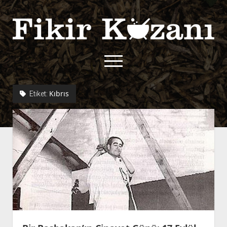
Fikir
Kazanı
menüyü
aç
twitter
facebook
rss
fikirkazani@qoshe.
Kıbrıs
Etiket:
açılır
Hakkımızda
menüyü
Kullanım Koşulları
Kurallar
aç
Gizlilik Politikası
Başvuru
Çerez Politikası
İletişim