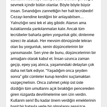
sevmek içindir bütün olanlar. Böyle böyle büyür
insan. Sınandığını zannettiğin her halt tecrübedir!
Cezayı kendine kestiğini bir anlayabilsen…
Yalnızlığın sesi tek el atış gibidir. Atarsın ama
kulaklarında yankılanmaları kalır. Ancak tüm
tecrübeler baharla gelen yorgunluk gibi, dinlenme
süreci ile alakalı. Her mevsim dönüşünde tekrarı
olan bu yorgunluk, senin düşüncelerinin bir
yansımasıdır. Sen yine de bunu, düşüncelerinin bir
armağanı olarak kabul et. İnsan uzunca zaman
geçip, epey yaş alınca, yaşamındaki detayları çok
daha net fark ediyor. “Yaşadığım onca şeyden
sonra” gibi cümleler kurup kendini suçlamaktan
vazgeçmelisin. Onca zahmet çekip üst üste
dizdiğin tüm umutlarını açık bıraktığın pencereden
giren rüzgarda devrilmelerine sen izin verdin.
Kutlarım seni! Bu kadar önem verdiğin emeklerinin
basit bir hatayla yerle bir olmalarını sessizce