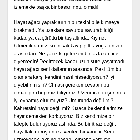
izlemekte başka bir başarı notu olmalı!
Hayat ağacı yapraklarının bir tekini bile kimseye
bırakmadı. Ya uzaklara savurdu savurabildiği
kadar, ya da çürüttü bir taş altında. Kıymet
bilmediklerimiz, su misali kayıp gitti avuçlarımızın
arasından. Ne yazık ki gülerken bir fazla oh bile
diyemedin! Dedirtecek kadar uzun süre yaşatmadı,
hayat ağacı seni dallarının arasında. Peki tüm bu
olanlara karşı kendini nasıl hissediyorsun? İyi
diyebilir misin? Olması gereken cevabın bu
olmadığını hepimiz biliyoruz. Üzerimize düşen rolü
iyi oynamış olur muyuz? Umurunda değil mi?
Kahretsin! hayır değil mi? Kısaca beklentilerimize
hayır demekten korkuyoruz. Biz kendimize bir
talepte bulunuyoruz aslında. Bu bir itiraz değil,
hayattaki duruşumuza verilen bir yanıttır. Seni
üzmeyecek, aksine başarılı olmana yardımcı