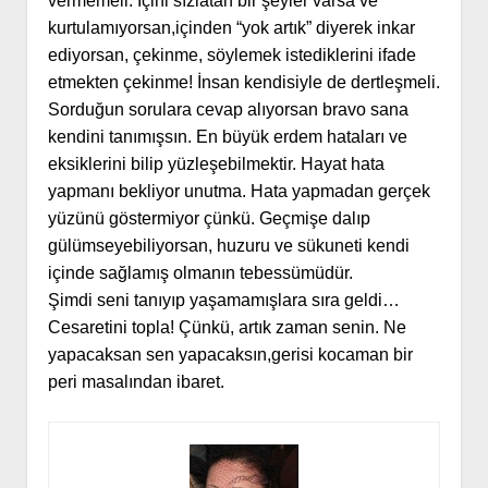
vermemeli. İçini sızlatan bir şeyler varsa ve
kurtulamıyorsan,içinden “yok artık” diyerek inkar
ediyorsan, çekinme, söylemek istediklerini ifade
etmekten çekinme! İnsan kendisiyle de dertleşmeli.
Sorduğun sorulara cevap alıyorsan bravo sana
kendini tanımışsın. En büyük erdem hataları ve
eksiklerini bilip yüzleşebilmektir. Hayat hata
yapmanı bekliyor unutma. Hata yapmadan gerçek
yüzünü göstermiyor çünkü. Geçmişe dalıp
gülümseyebiliyorsan, huzuru ve sükuneti kendi
içinde sağlamış olmanın tebessümüdür.
Şimdi seni tanıyıp yaşamamışlara sıra geldi…
Cesaretini topla! Çünkü, artık zaman senin. Ne
yapacaksan sen yapacaksın,
gerisi kocaman bir
peri masalından ibaret.