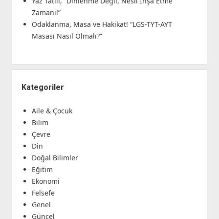
Yaz Tatili, “Dinlenme Değil, Nesil İnşa Etme
Zamanı!”
Odaklanma, Masa ve Hakikat! “LGS-TYT-AYT
Masası Nasıl Olmalı?”
Kategoriler
Aile & Çocuk
Bilim
Çevre
Din
Doğal Bilimler
Eğitim
Ekonomi
Felsefe
Genel
Güncel