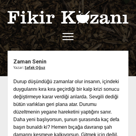
Fikir
Kazanı
menüyü
aç
twitter
facebook
rss
fikirkazani@qoshe.
Zaman Senin
Yazar:
Şafak Oğuz
açılır
Hakkımızda
menüyü
Kullanım Koşulları
Kurallar
Durup düşündüğü zamanlar olur insanın, içindeki
aç
Gizlilik Politikası
Başvuru
duygularını kıra kıra geçirdiği bir kalp krizi sonucu
değiştirmeye karar verdiği anlarda. Sevgili dediği
Çerez Politikası
bütün varlıkları geri plana atar. Durumu
İletişim
düzeltmenin yegane hareketini yaptığını sanır.
Daha yeni başlıyorsun, şunun şurasında kaç defa
başın bunaldı ki? Hemen bıçağa davranıp şah
damarını kesmeye kalkıyorsun. Gitmek için değil,