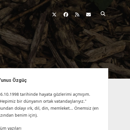
twitter
facebook
rss
fikirkazani@qosh
nü
Yunus Özgüç
26.10.1998 tarihinde hayata gözlerimi açmışım.
"Hepimiz bir dünyanın ortak vatandaşlarıyız."
Bundan dolayı ırk, dil, din, memleket... Önemsiz (en
azından benim için).
Tüm yazıları