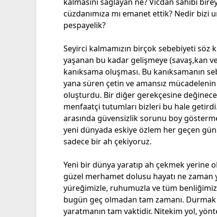
kalmasını sağlayan ne? Vicdan sahibi birey
cüzdanımıza mı emanet ettik? Nedir bizi 
pespayelik?
Seyirci kalmamızın birçok sebebiyeti söz 
yaşanan bu kadar gelişmeye (savaş,kan ve 
kanıksama oluşması. Bu kanıksamanın se
yana süren çetin ve amansız mücadelenin
oluşturdu. Bir diğer gerekçesine değinecek 
menfaatçi tutumları bizleri bu hale getird
arasında güvensizlik sorunu boy gösterme
yeni dünyada eskiye özlem her geçen gün 
sadece bir ah çekiyoruz.
Yeni bir dünya yaratıp ah çekmek yerine 
güzel merhamet dolusu hayatı ne zaman y
yüreğimizle, ruhumuzla ve tüm benliğimiz
bugün geç olmadan tam zamanı. Durmak b
yaratmanın tam vaktidir. Nitekim yol, yö