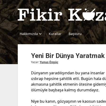
Fikir
Kazanı
Hakkımızda
Kurallar
Başvuru
Yeni Bir Dünya Yaratmak
Yazar:
Yunus Özgüç
Dünyanın yaradılışından bu yana insanlar b
ızdırap hepsine şahitlik etti. Bugün hala 
akmasına şahitlik etmenin ötesine gidemiy
ölümüyle başbaşa kalmış durumdayız.
Niye bu kanın, gözyaşının ve kaosun sadece