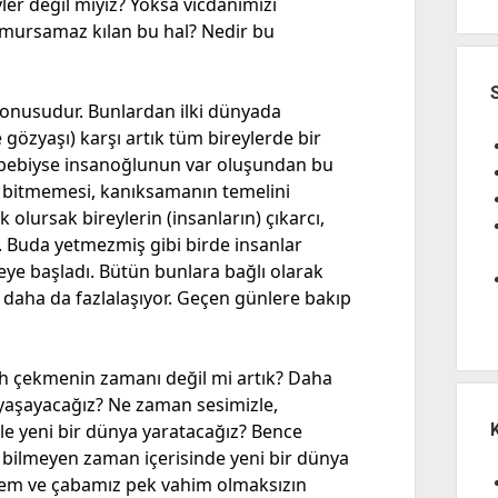
ler değil miyiz? Yoksa vicdanımızı
umursamaz kılan bu hal? Nedir bu
konusudur. Bunlardan ilki dünyada
gözyaşı) karşı artık tüm bireylerde bir
bebiyse insanoğlunun var oluşundan bu
 bitmemesi, kanıksamanın temelini
olursak bireylerin (insanların) çıkarcı,
i. Buda yetmezmiş gibi birde insanlar
ye başladı. Bütün bunlara bağlı olarak
daha da fazlalaşıyor. Geçen günlere bakıp
oh çekmenin zamanı değil mi artık? Daha
aşayacağız? Ne zaman sesimizle,
le yeni bir dünya yaratacağız? Bence
ilmeyen zaman içerisinde yeni bir dünya
ntem ve çabamız pek vahim olmaksızın