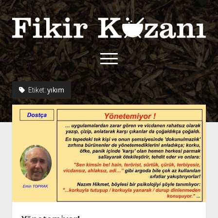
Fikir
Kazanı
menüyü
aç
twitter
facebook
rss
fikirkazani@qoshe.
yıkım
Etiket:
açılır
Hakkımızda
menüyü
Kullanım Koşulları
Kurallar
aç
Gizlilik Politikası
Başvuru
Çerez Politikası
İletişim