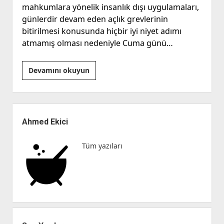
mahkumlara yönelik insanlık dışı uygulamaları,
günlerdir devam eden açlık grevlerinin
bitirilmesi konusunda hiçbir iyi niyet adımı
atmamış olması nedeniyle Cuma günü…
Selahattin
Devamını okuyun
Demirtaş’ın
Açlık
Grevi
Yan
Ne
Menü
Ahmed Ekici
Anlama
Geliyor?
Tüm yazıları