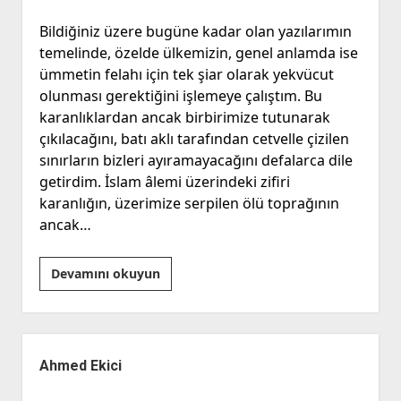
Bildiğiniz üzere bugüne kadar olan yazılarımın
temelinde, özelde ülkemizin, genel anlamda ise
ümmetin felahı için tek şiar olarak yekvücut
olunması gerektiğini işlemeye çalıştım. Bu
karanlıklardan ancak birbirimize tutunarak
çıkılacağını, batı aklı tarafından cetvelle çizilen
sınırların bizleri ayıramayacağını defalarca dile
getirdim. İslam âlemi üzerindeki zifiri
karanlığın, üzerimize serpilen ölü toprağının
ancak…
Gelin
Devamını okuyun
Canlar
”Bir”
Olalım
Yan
Menü
Ahmed Ekici