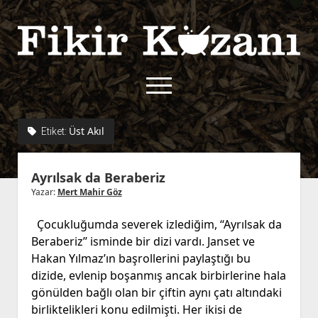
Fikir
Kazanı
menüyü
aç
twitter
facebook
rss
fikirkazani@qoshe.
Üst Akıl
Etiket:
açılır
Hakkımızda
Ayrılsak da Beraberiz
menüyü
Kullanım Koşulları
Kurallar
aç
Yazar:
Mert Mahir Göz
Gizlilik Politikası
Başvuru
Çocukluğumda severek izlediğim, ‘‘Ayrılsak da
Çerez Politikası
Beraberiz’’ isminde bir dizi vardı. Janset ve
İletişim
Hakan Yılmaz’ın başrollerini paylaştığı bu
dizide, evlenip boşanmış ancak birbirlerine hala
gönülden bağlı olan bir çiftin aynı çatı altındaki
birliktelikleri konu edilmişti. Her ikisi de