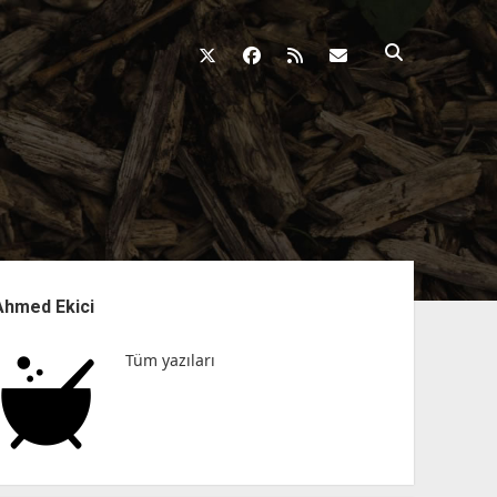
twitter
facebook
rss
fikirkazani@qosh
nü
Ahmed Ekici
Tüm yazıları