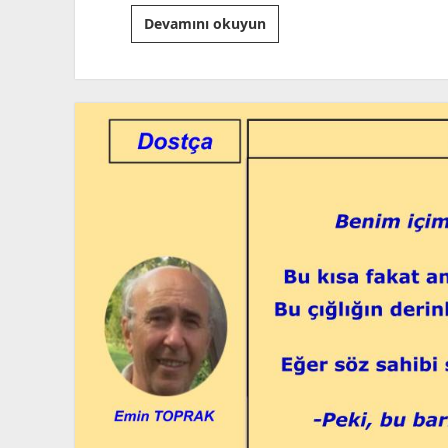
Eğitime
Devamını okuyun
Farklı
Bir
Bakış
ve
“Modern
Eyke
Halkları”