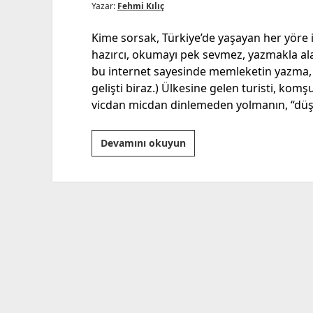
Yazar:
Fehmi Kılıç
Kime sorsak, Türkiye’de yaşayan her yöre i
hazırcı, okumayı pek sevmez, yazmakla ala
bu internet sayesinde memleketin yazma, 
gelişti biraz.) Ülkesine gelen turisti, kom
vicdan micdan dinlemeden yolmanın, “dü
Çürüme,
Devamını okuyun
Şizofreni
ve
Tedavi