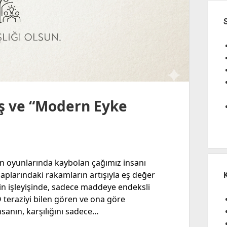
ış ve “Modern Eyke
rın oyunlarında kaybolan çağımız insanı
saplarındaki rakamların artışıyla eş değer
in işleyişinde, sadece maddeye endeksli
O teraziyi bilen gören ve ona göre
nsanın, karşılığını sadece…