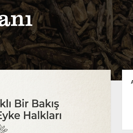
Yan
Me