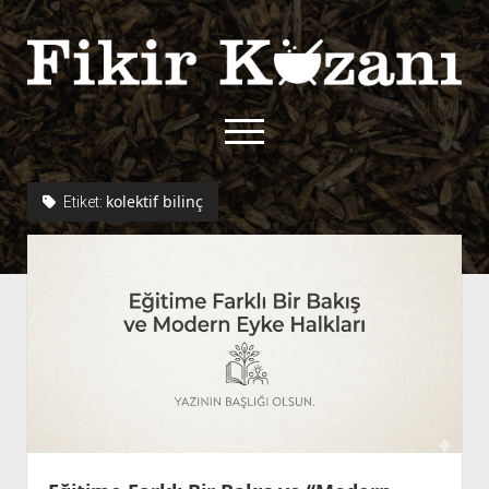
Fikir
Kazanı
menüyü
aç
twitter
facebook
rss
fikirkazani@qoshe.
kolektif bilinç
Etiket:
açılır
Hakkımızda
menüyü
Kullanım Koşulları
Kurallar
aç
Gizlilik Politikası
Başvuru
Çerez Politikası
İletişim