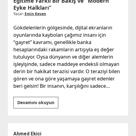
Eğitime Farklı Bir Bakış ve “Modern
Eyke Halkları”
Yazar:
Emin Keven
Gökdelenlerin gölgesinde, dijital ekranların
oyunlarında kaybolan çağımız insanı için
“gayret” kavramı, genellikle banka
hesaplarındaki rakamların artışıyla eş değer
tutuluyor. Oysa dünyanın ve diğer alemlerin
işleyişinde, sadece maddeye endeksli olmayan
derin bir hakikat terazisi vardır. O teraziyi bilen
gören ve ona göre yaşamaya gayret edenler
beri gelsin! Bir insanın, karşılığını sadece…
Eğitime
Devamını okuyun
Farklı
Bir
Bakış
Yan
ve
Menü
Ahmed Ekici