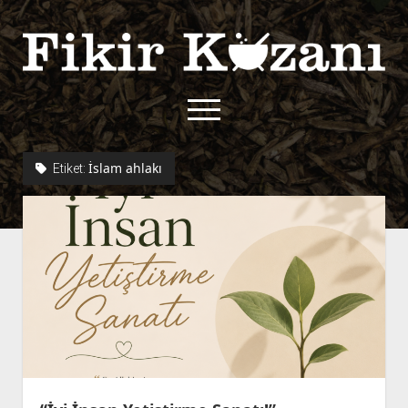
Fikir
Kazanı
menüyü
aç
twitter
facebook
rss
fikirkazani@qoshe.
İslam ahlakı
Etiket:
açılır
Hakkımızda
menüyü
Kullanım Koşulları
Kurallar
aç
Gizlilik Politikası
Başvuru
Çerez Politikası
İletişim