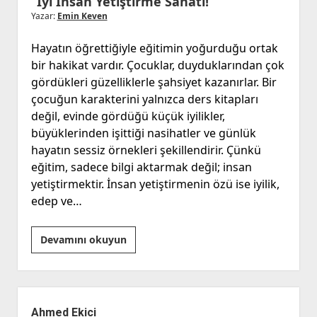
“İyi İnsan Yetiştirme Sanatı!”
Yazar:
Emin Keven
Hayatın öğrettiğiyle eğitimin yoğurduğu ortak
bir hakikat vardır. Çocuklar, duyduklarından çok
gördükleri güzelliklerle şahsiyet kazanırlar. Bir
çocuğun karakterini yalnızca ders kitapları
değil, evinde gördüğü küçük iyilikler,
büyüklerinden işittiği nasihatler ve günlük
hayatın sessiz örnekleri şekillendirir. Çünkü
eğitim, sadece bilgi aktarmak değil; insan
yetiştirmektir. İnsan yetiştirmenin özü ise iyilik,
edep ve…
“İyi
Devamını okuyun
İnsan
Yetiştirme
Sanatı!”
Yan
Menü
Ahmed Ekici