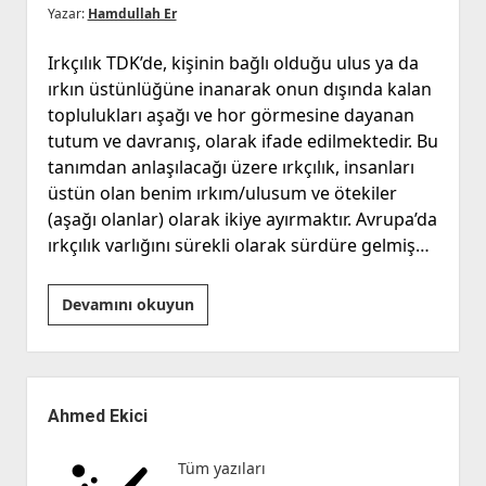
Yazar:
Hamdullah Er
Irkçılık TDK’de, kişinin bağlı olduğu ulus ya da
ırkın üstünlüğüne inanarak onun dışında kalan
toplulukları aşağı ve hor görmesine dayanan
tutum ve davranış, olarak ifade edilmektedir. Bu
tanımdan anlaşılacağı üzere ırkçılık, insanları
üstün olan benim ırkım/ulusum ve ötekiler
(aşağı olanlar) olarak ikiye ayırmaktır. Avrupa’da
ırkçılık varlığını sürekli olarak sürdüre gelmiş…
Avrupa’da
Devamını okuyun
Yükselen
Irkçılığa
Karşı
Yan
Panzehir:
Menü
Ahmed Ekici
Malcolm
X
Tüm yazıları