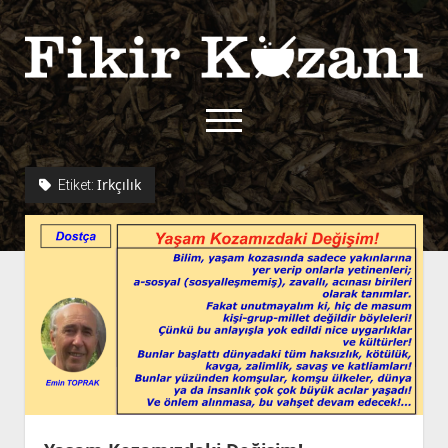
Fikir
Kazanı
menüyü
aç
twitter
facebook
rss
fikirkazani@qoshe.
Irkçılık
Etiket:
açılır
Hakkımızda
menüyü
Kullanım Koşulları
Kurallar
aç
Gizlilik Politikası
Başvuru
Çerez Politikası
İletişim