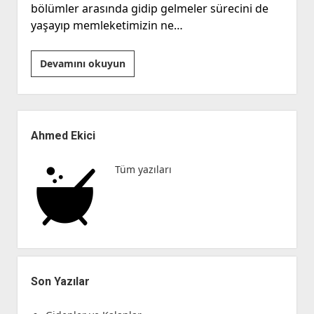
bölümler arasında gidip gelmeler sürecini de
yaşayıp memleketimizin ne…
Hastanede
Devamını okuyun
9
saat
Beklemenin
Yan
Notları
Menü
Ahmed Ekici
Tüm yazıları
Son Yazılar