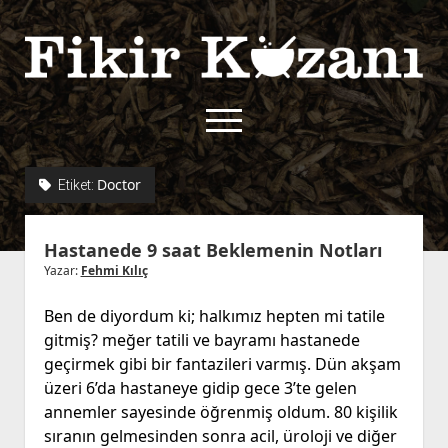
Fikir
Kazanı
menüyü
aç
twitter
facebook
rss
fikirkazani@qoshe.
Doctor
Etiket:
açılır
Hakkımızda
Hastanede 9 saat Beklemenin Notları
menüyü
Kullanım Koşulları
Kurallar
aç
Yazar:
Fehmi Kılıç
Gizlilik Politikası
Başvuru
Ben de diyordum ki; halkımız hepten mi tatile
Çerez Politikası
gitmiş? meğer tatili ve bayramı hastanede
İletişim
geçirmek gibi bir fantazileri varmış. Dün akşam
üzeri 6’da hastaneye gidip gece 3’te gelen
annemler sayesinde öğrenmiş oldum. 80 kişilik
sıranın gelmesinden sonra acil, üroloji ve diğer