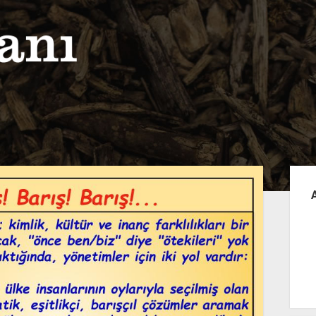
Yan
Me