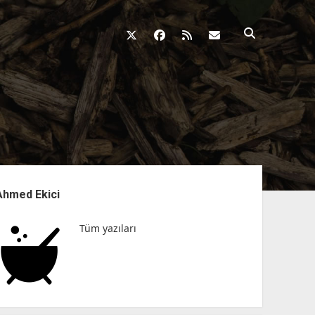
twitter
facebook
rss
fikirkazani@qosh
nü
Ahmed Ekici
Tüm yazıları