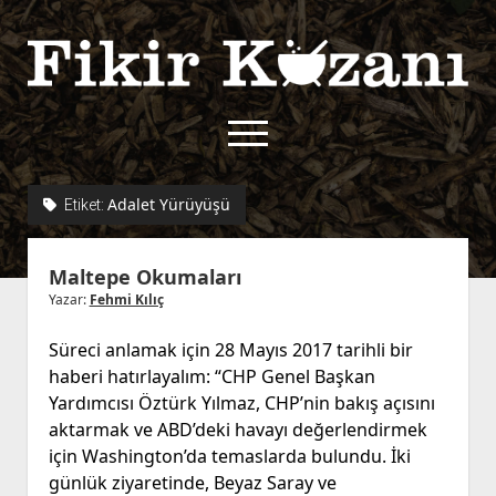
Fikir
Kazanı
menüyü
aç
twitter
facebook
rss
fikirkazani@qoshe.
Adalet Yürüyüşü
Etiket:
açılır
Hakkımızda
Maltepe Okumaları
menüyü
Kullanım Koşulları
Kurallar
aç
Yazar:
Fehmi Kılıç
Gizlilik Politikası
Başvuru
Süreci anlamak için 28 Mayıs 2017 tarihli bir
Çerez Politikası
haberi hatırlayalım: “CHP Genel Başkan
İletişim
Yardımcısı Öztürk Yılmaz, CHP’nin bakış açısını
aktarmak ve ABD’deki havayı değerlendirmek
için Washington’da temaslarda bulundu. İki
günlük ziyaretinde, Beyaz Saray ve