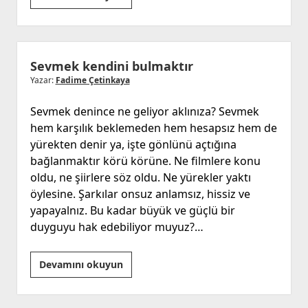
Gerçekleştiren
Kehanet
ve
Bir
Sevmek kendini bulmaktır
Komplo
Yazar:
Fadime Çetinkaya
Teorisi
Sevmek denince ne geliyor aklınıza? Sevmek
Denemesi
hem karşılık beklemeden hem hesapsız hem de
yürekten denir ya, işte gönlünü açtığına
bağlanmaktır körü körüne. Ne filmlere konu
oldu, ne şiirlere söz oldu. Ne yürekler yaktı
öylesine. Şarkılar onsuz anlamsız, hissiz ve
yapayalnız. Bu kadar büyük ve güçlü bir
duyguyu hak edebiliyor muyuz?…
Sevmek
Devamını okuyun
kendini
bulmaktır