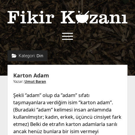
Fikir
Kazanı
menüyü
aç
twitter
facebook
rss
fikirkazani@qoshe.
Din
Kategori:
açılır
Hakkımızda
Karton Adam
menüyü
Kullanım Koşulları
Kurallar
aç
Yazar:
Umut Baran
Gizlilik Politikası
Başvuru
Şekli ‘’adam’’ olup da ”adam” sıfatı
Çerez Politikası
taşımayanlara verdiğim isim ‘’karton adam’’.
İletişim
(Buradaki ‘’adam’’ kelimesi insan anlamında
kullanılmıştır; kadın, erkek, üçüncü cinsiyet fark
etmez) Belki de etrafın karton adamlarla sarılı
ancak henüz bunlara bir isim vermeyi