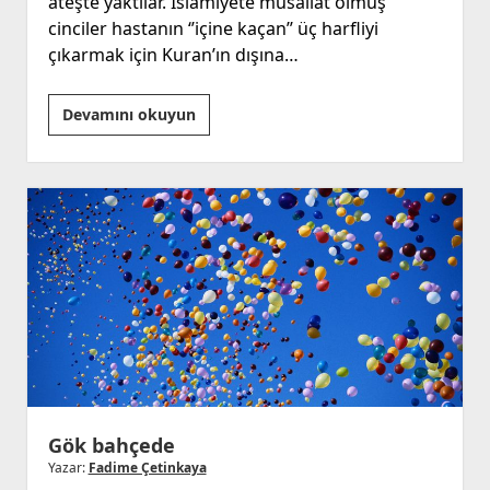
ateşte yaktılar. İslamiyete musallat olmuş
cinciler hastanın ‘’içine kaçan’’ üç harfliyi
çıkarmak için Kuran’ın dışına…
‘’Ruh’’
Devamını okuyun
kavramına
vurulan
son
darbe
‘’Bilinç’’
Gök bahçede
Yazar:
Fadime Çetinkaya