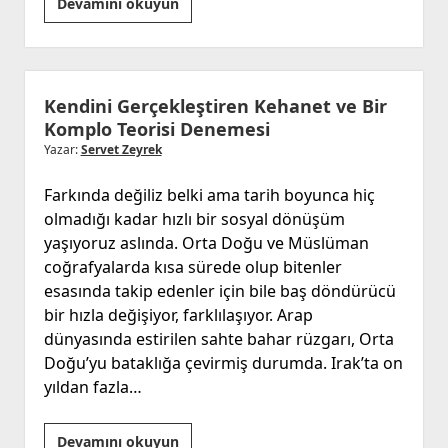
Evlendir/me/me
Devamını okuyun
Programları
veya
Algı
Yönetimi
Kendini Gerçekleştiren Kehanet ve Bir
Komplo Teorisi Denemesi
Yazar:
Servet Zeyrek
Farkında değiliz belki ama tarih boyunca hiç
olmadığı kadar hızlı bir sosyal dönüşüm
yaşıyoruz aslında. Orta Doğu ve Müslüman
coğrafyalarda kısa sürede olup bitenler
esasında takip edenler için bile baş döndürücü
bir hızla değişiyor, farklılaşıyor. Arap
dünyasında estirilen sahte bahar rüzgarı, Orta
Doğu’yu bataklığa çevirmiş durumda. Irak’ta on
yıldan fazla…
Kendini
Devamını okuyun