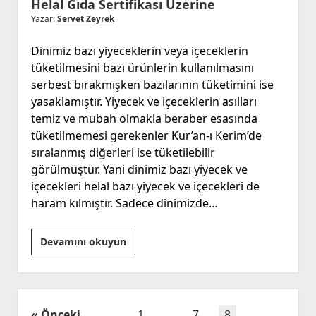
Helal Gıda Sertifikası Üzerine
Yazar:
Servet Zeyrek
Dinimiz bazı yiyeceklerin veya içeceklerin
tüketilmesini bazı ürünlerin kullanılmasını
serbest bırakmışken bazılarının tüketimini ise
yasaklamıştır. Yiyecek ve içeceklerin asılları
temiz ve mubah olmakla beraber esasında
tüketilmemesi gerekenler Kur’an-ı Kerim’de
sıralanmış diğerleri ise tüketilebilir
görülmüştür. Yani dinimiz bazı yiyecek ve
içecekleri helal bazı yiyecek ve içecekleri de
haram kılmıştır. Sadece dinimizde…
Helal
Devamını okuyun
Gıda
Sertifikası
Üzerine
Yazı
Önceki
1
…
7
8