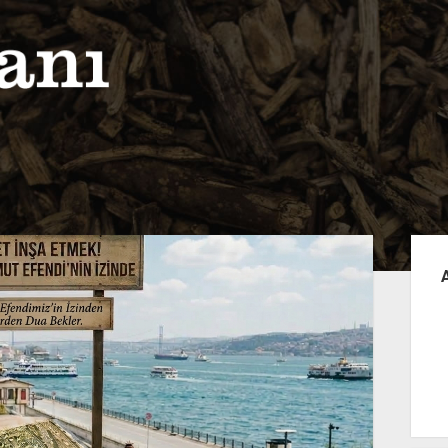
Yan
Me