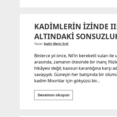
Aile
Hikayesi
KADİMLERİN İZİNDE II
ALTINDAKİ SONSUZLU
Yazar:
Kadir Meriç Erol
Binlerce yıl önce, Nil’in bereketli suları il
arasında, zamanın ötesinde bir inanç filizl
hikâyesi değil; kaosun karanlığına karşı a
savaşıydı. Güneşin her batışında bir ölümü
kadim Mısırlılar için gökyüzü bir…
KADİMLERİN
Devamını okuyun
İZİNDE
II:
MISIR