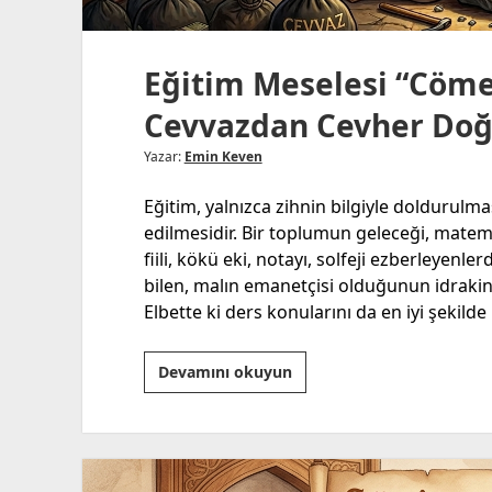
Eğitim Meselesi “Cömer
Cevvazdan Cevher Do
Yazar:
Emin Keven
Eğitim, yalnızca zihnin bilgiyle doldurulma
edilmesidir. Bir toplumun geleceği, matemati
fiili, kökü eki, notayı, solfeji ezberleyenl
bilen, malın emanetçisi olduğunun idrakine
Elbette ki ders konularını da en iyi şekilde
Eğitim
Devamını okuyun
Meselesi
“Cömertlik
Ensar
Eğitimidir,