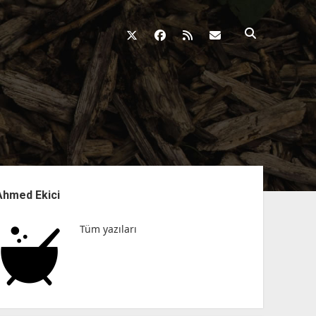
twitter
facebook
rss
fikirkazani@qosh
nü
Ahmed Ekici
Tüm yazıları