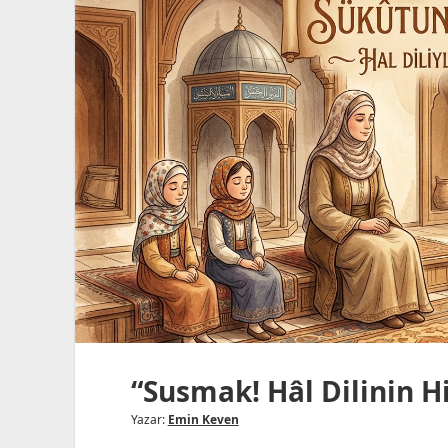
Cevvazdan
Cevher
Doğmaz!”
“Susmak! Hâl Dilinin H
Yazar:
Emin Keven