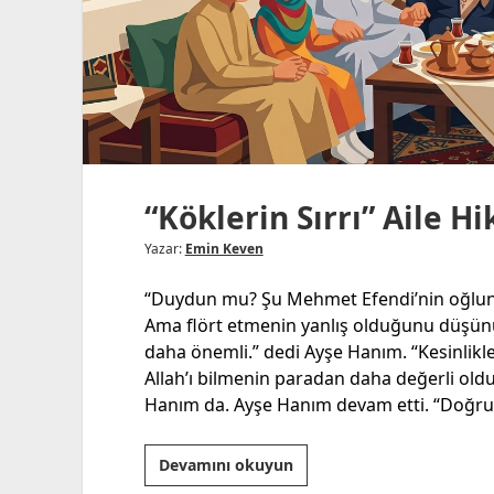
“Köklerin Sırrı” Aile H
Yazar:
Emin Keven
“Duydun mu? Şu Mehmet Efendi’nin oğluna 
Ama flört etmenin yanlış olduğunu düşünü
daha önemli.” dedi Ayşe Hanım. “Kesinlikle
Allah’ı bilmenin paradan daha değerli ol
Hanım da. Ayşe Hanım devam etti. “Doğru
“Köklerin
Devamını okuyun
Sırrı”