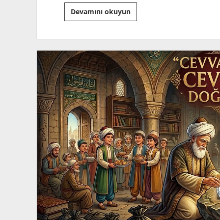
Şahsiyet
Devamını okuyun
İnşa
Etmek!
“Çizmeci
Mahmut
Efendi’nin
İzinde”