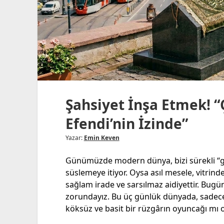
Şahsiyet İnşa Etmek! 
Efendi’nin İzinde”
Yazar:
Emin Keven
Günümüzde modern dünya, bizi sürekli “gö
süslemeye itiyor. Oysa asıl mesele, vitrinde
sağlam irade ve sarsılmaz aidiyettir. Bug
zorundayız. Bu üç günlük dünyada, sadece
köksüz ve basit bir rüzgârın oyuncağı mı 