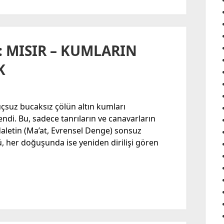
: MISIR – KUMLARIN
K
e uçsuz bucaksız çölün altın kumları
endi. Bu, sadece tanrıların ve canavarların
daletin (Ma’at, Evrensel Denge) sonsuz
, her doğuşunda ise yeniden dirilişi gören