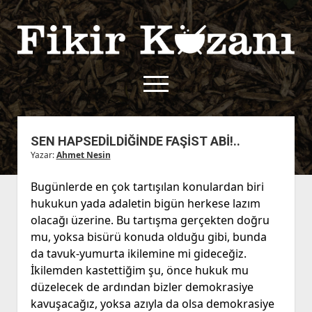
Fikir
Kazanı
menüyü
aç
twitter
facebook
rss
fikirkazani@qoshe.
SEN HAPSEDİLDİĞİNDE FAŞİST ABİ!..
Yazar:
Ahmet Nesin
açılır
Hakkımızda
menüyü
Kullanım Koşulları
Kurallar
Bugünlerde en çok tartışılan konulardan biri
aç
hukukun yada adaletin bigün herkese lazım
Gizlilik Politikası
Başvuru
olacağı üzerine. Bu tartışma gerçekten doğru
Çerez Politikası
mu, yoksa bisürü konuda olduğu gibi, bunda
İletişim
da tavuk-yumurta ikilemine mi gideceğiz.
İkilemden kastettiğim şu, önce hukuk mu
düzelecek de ardından bizler demokrasiye
kavuşacağız, yoksa azıyla da olsa demokrasiye