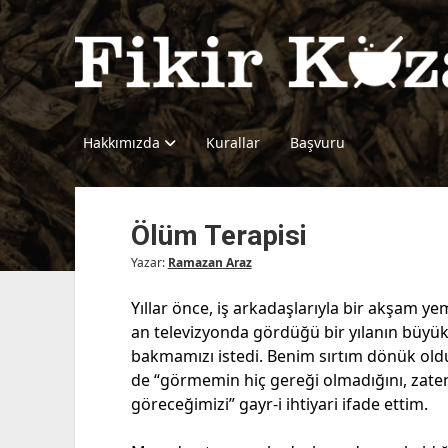
Fikir
Kazanı
Hakkımızda
Kurallar
Başvuru
Ölüm Terapisi
Yazar:
Ramazan Araz
Yıllar önce, iş arkadaşlarıyla bir akşam y
an televizyonda gördüğü bir yılanın büyü
bakmamızı istedi. Benim sırtım dönük old
de “görmemin hiç gereği olmadığını, zaten
göreceğimizi” gayr-i ihtiyari ifade ettim.