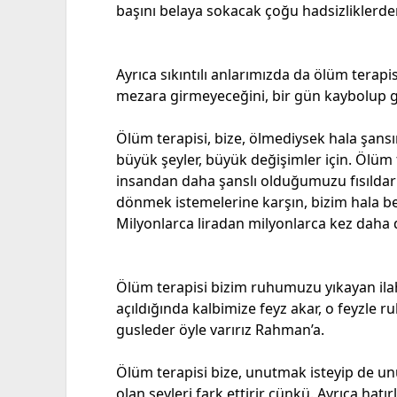
başını belaya sokacak çoğu hadsizliklerde
Ayrıca sıkıntılı anlarımızda da ölüm terapisi t
mezara girmeyeceğini, bir gün kaybolup gi
Ölüm terapisi, bize, ölmediysek hala şansı
büyük şeyler, büyük değişimler için. Ölüm 
insandan daha şanslı olduğumuzu fısıldar k
dönmek istemelerine karşın, bizim hala b
Milyonlarca liradan milyonlarca kez daha d
Ölüm terapisi bizim ruhumuzu yıkayan ilah
açıldığında kalbimize feyz akar, o feyzl
gusleder öyle varırız Rahman’a.
Ölüm terapisi bize, unutmak isteyip de un
olan şeyleri fark ettirir çünkü. Ayrıca hat