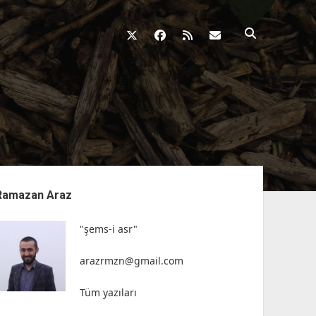
twitter
facebook
rss
fikirkazani@qosh
nü
Ramazan Araz
"şems-i asr"
arazrmzn@gmail.com
Tüm yazıları