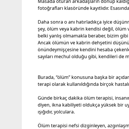
Masada oturan arkadaşların donup kaldığı 
fotoğrafları klasöründe kayıtlıdır. Esasın
Daha sonra o anı hatırladıkça iyice düşünm
şey, ölüm veya kabrin kendisi değil, ölüm v
belki yanlış olmamakla beraber, bizim gibi 
Ancak ölümün ve kabrin dehşetini düşünü
önündeymişçesine kendini hesaba çekenler d
sayıları mechul olduğu gibi, kendileri de 
Burada, “ölüm” konusuna başka bir açıdan 
terapi olarak kullanıldığında birçok hastalı
Günde birkaç dakika ölüm terapisi, insanı
diyen, ikna kabiliyeti oldukça yüksek bir u
ışığıdır, yolculara.
Ölüm terapisi nefsi dizginleyen, azgınlaş