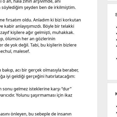
o an, hala zihin arşivimde, anı
da söylediğim şeyden ben de irkilmiştim.
e fırsatım oldu. Anladım ki bizi korkutan
e kabir anlayışımızdı. Böyle bir telakki
zayıf kişilere ağır gelmişti, muhakkak.
p, ölümün her an gözlerinin
e yok değil. Tabi, bu kişilerin bizlere
mechul, malesef.
bakıp, acı bir gerçek olmasıyla beraber,
ğa iyi geldiği gerçeğini hatırlatacağım:
n sonu gelmez isteklerine karşı “dur”
yarıcıdır. Yolunu şaşırmaması için ikaz
masını önleyen, bu sebeple de insanın