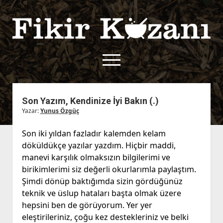
Fikir
Kazanı
menüyü
aç
twitter
facebook
rss
fikirkazani@qoshe.
Son Yazım, Kendinize İyi Bakın (.)
Yazar:
Yunus Özgüç
açılır
Hakkımızda
menüyü
Kullanım Koşulları
Kurallar
Son iki yıldan fazladır kalemden kelam
aç
döküldükçe yazılar yazdım. Hiçbir maddi,
Gizlilik Politikası
Başvuru
manevi karşılık olmaksızın bilgilerimi ve
Çerez Politikası
birikimlerimi siz değerli okurlarımla paylaştım.
İletişim
Şimdi dönüp baktığımda sizin gördüğünüz
teknik ve üslup hataları başta olmak üzere
hepsini ben de görüyorum. Yer yer
eleştirileriniz, çoğu kez destekleriniz ve belki