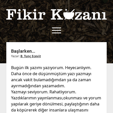
Fikir
Kazanı
menüyü
aç
twitter
facebook
rss
fikirkazani@qoshe.
Başlarken…
Yazar:
B. Tunç Ecevit
açılır
Hakkımızda
menüyü
Kullanım Koşulları
Kurallar
Bugün ilk yazımı yazıyorum. Heyecanlıyım.
aç
Daha önce de düşünmüştüm yazı yazmayı
Gizlilik Politikası
Başvuru
ancak vakit bulamadığımdan ya da zaman
Çerez Politikası
ayırmadığından yazamadım.
İletişim
Yazmayı seviyorum. Rahatlıyorum.
Yazdıklarımın yayınlanması,okunması ve yorum
yapılarak geriye dönülmesi, paylaştığının daha
da köpürerek diğer insanlara ulaşmasını