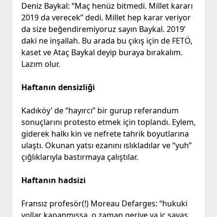
Deniz Baykal: “Maç henüz bitmedi. Millet kararı
2019 da verecek” dedi. Millet hep karar veriyor
da size beğendiremiyoruz sayın Baykal. 2019’
daki ne inşallah. Bu arada bu çıkış için de FETÖ,
kaset ve Ataç Baykal deyip buraya bırakalım.
Lazım olur.
Haftanın densizliği
Kadıköy’ de “hayırcı” bir gurup referandum
sonuçlarını protesto etmek için toplandı. Eylem,
giderek halkı kin ve nefrete tahrik boyutlarına
ulaştı. Okunan yatsı ezanını ıslıkladılar ve “yuh”
çığlıklarıyla bastırmaya çalıştılar.
Haftanın hadsizi
Fransız profesör(!) Moreau Defarges: “hukuki
yollar kapanmışsa, o zaman geriye ya iç savaş