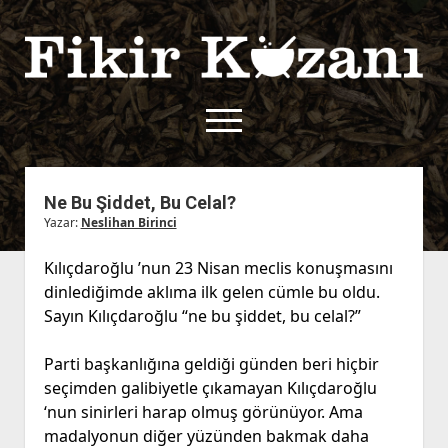
Fikir
Kazanı
menüyü
aç
twitter
facebook
rss
fikirkazani@qoshe.
Ne Bu Şiddet, Bu Celal?
Yazar:
Neslihan Birinci
açılır
Hakkımızda
menüyü
Kullanım Koşulları
Kurallar
Kılıçdaroğlu ’nun 23 Nisan meclis konuşmasını
aç
dinlediğimde aklıma ilk gelen cümle bu oldu.
Gizlilik Politikası
Başvuru
Sayın Kılıçdaroğlu “ne bu şiddet, bu celal?”
Çerez Politikası
İletişim
Parti başkanlığına geldiği günden beri hiçbir
seçimden galibiyetle çıkamayan Kılıçdaroğlu
‘nun sinirleri harap olmuş görünüyor. Ama
madalyonun diğer yüzünden bakmak daha