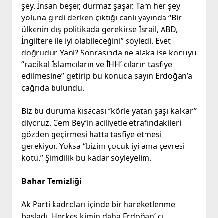
şey. İnsan beşer, durmaz şaşar. Tam her şey
yoluna girdi derken çıktığı canlı yayında “Bir
ülkenin dış politikada gerekirse İsrail, ABD,
İngiltere ile iyi olabileceğini” söyledi. Evet
doğrudur. Yani? Sonrasında ne alaka ise konuyu
“radikal İslamcıların ve İHH’ cıların tasfiye
edilmesine” getirip bu konuda sayın Erdoğan’a
çağrıda bulundu.
Biz bu duruma kısacası “körle yatan şaşı kalkar”
diyoruz. Cem Bey’in aciliyetle etrafındakileri
gözden geçirmesi hatta tasfiye etmesi
gerekiyor. Yoksa “bizim çocuk iyi ama çevresi
kötü.” Şimdilik bu kadar söyleyelim.
Bahar Temizliği
Ak Parti kadroları içinde bir hareketlenme
başladı. Herkes kimin daha Erdoğan’ cı