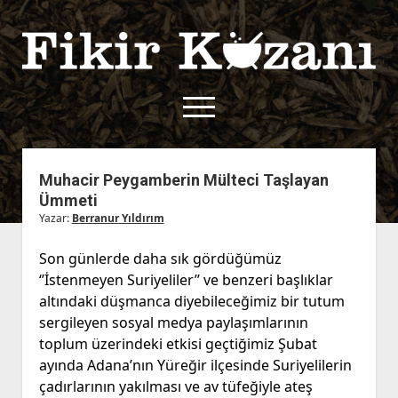
Fikir
Kazanı
menüyü
aç
twitter
facebook
rss
fikirkazani@qoshe.
Muhacir Peygamberin Mülteci Taşlayan
Ümmeti
açılır
Hakkımızda
Yazar:
Berranur Yıldırım
menüyü
Kullanım Koşulları
Kurallar
aç
Son günlerde daha sık gördüğümüz
Gizlilik Politikası
Başvuru
‘’İstenmeyen Suriyeliler’’ ve benzeri başlıklar
Çerez Politikası
altındaki düşmanca diyebileceğimiz bir tutum
İletişim
sergileyen sosyal medya paylaşımlarının
toplum üzerindeki etkisi geçtiğimiz Şubat
ayında Adana’nın Yüreğir ilçesinde Suriyelilerin
çadırlarının yakılması ve av tüfeğiyle ateş