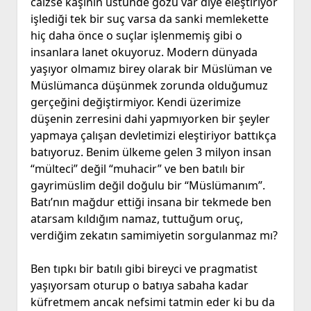
caizse kaşının üstünde gözü var diye eleştiriyor
işlediği tek bir suç varsa da sanki memlekette
hiç daha önce o suçlar işlenmemiş gibi o
insanlara lanet okuyoruz. Modern dünyada
yaşıyor olmamız birey olarak bir Müslüman ve
Müslümanca düşünmek zorunda olduğumuz
gerçeğini değiştirmiyor. Kendi üzerimize
düşenin zerresini dahi yapmıyorken bir şeyler
yapmaya çalışan devletimizi eleştiriyor battıkça
batıyoruz. Benim ülkeme gelen 3 milyon insan
“mülteci” değil “muhacir” ve ben batılı bir
gayrimüslim değil doğulu bir “Müslümanım”.
Batı’nın mağdur ettiği insana bir tekmede ben
atarsam kıldığım namaz, tuttuğum oruç,
verdiğim zekatın samimiyetin sorgulanmaz mı?
Ben tıpkı bir batılı gibi bireyci ve pragmatist
yaşıyorsam oturup o batıya sabaha kadar
küfretmem ancak nefsimi tatmin eder ki bu da