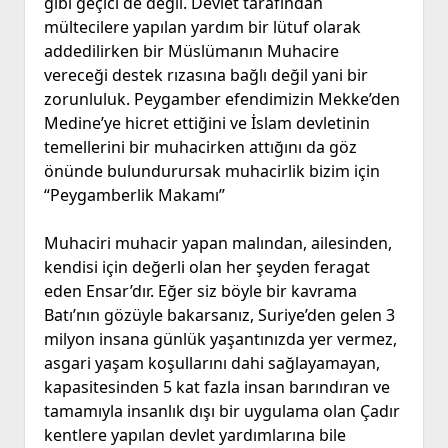
gibi geçici de değil. Devlet tarafından
mültecilere yapılan yardım bir lütuf olarak
addedilirken bir Müslümanın Muhacire
vereceği destek rızasına bağlı değil yani bir
zorunluluk. Peygamber efendimizin Mekke’den
Medine’ye hicret ettiğini ve İslam devletinin
temellerini bir muhacirken attığını da göz
önünde bulundurursak muhacirlik bizim için
“Peygamberlik Makamı’’
Muhaciri muhacir yapan malından, ailesinden,
kendisi için değerli olan her şeyden feragat
eden Ensar’dır. Eğer siz böyle bir kavrama
Batı’nın gözüyle bakarsanız, Suriye’den gelen 3
milyon insana günlük yaşantınızda yer vermez,
asgari yaşam koşullarını dahi sağlayamayan,
kapasitesinden 5 kat fazla insan barındıran ve
tamamıyla insanlık dışı bir uygulama olan Çadır
kentlere yapılan devlet yardımlarına bile