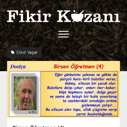
Fikir
Kazanı
menüyü
aç
twitter
facebook
rss
fikirkazani@qoshe.
Yaşar
Etiket:
açılır
Hakkımızda
menüyü
Kullanım Koşulları
Kurallar
aç
Gizlilik Politikası
Başvuru
Çerez Politikası
İletişim