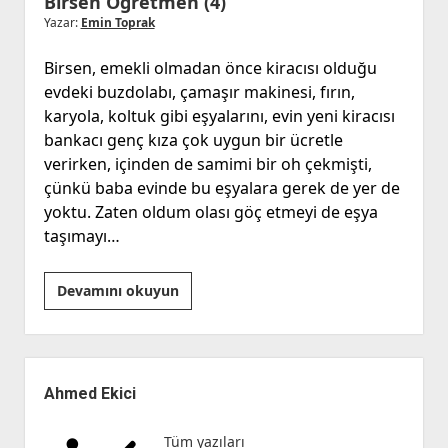
Birsen Öğretmen (4)
Yazar:
Emin Toprak
Birsen, emekli olmadan önce kiracısı olduğu
evdeki buzdolabı, çamaşır makinesi, fırın,
karyola, koltuk gibi eşyalarını, evin yeni kiracısı
bankacı genç kıza çok uygun bir ücretle
verirken, içinden de samimi bir oh çekmişti,
çünkü baba evinde bu eşyalara gerek de yer de
yoktu. Zaten oldum olası göç etmeyi de eşya
taşımayı…
Birsen
Devamını okuyun
Öğretmen
(4)
Yan
Menü
Ahmed Ekici
Tüm yazıları