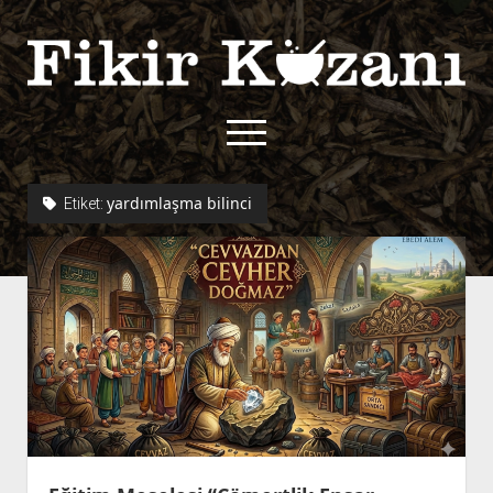
Fikir
Kazanı
menüyü
aç
twitter
facebook
rss
fikirkazani@qoshe.
yardımlaşma bilinci
Etiket:
açılır
Hakkımızda
menüyü
Kullanım Koşulları
Kurallar
aç
Gizlilik Politikası
Başvuru
Çerez Politikası
İletişim