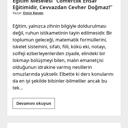
Eğitim Meselesi “Cömertlik Ensar
Eğitimidir, Cevvazdan Cevher Doğmaz!”
Yazar:
Emin Keven
Eğitim, yalnızca zihnin bilgiyle doldurulması
değil, ruhun istikametinin tayin edilmesidir. Bir
toplumun geleceği, matematik formüllerini,
iskelet sistemini, sıfatı, fiili, kökü eki, notayı,
solfeji ezberleyenlerden ziyade, elindeki bir
lokmayı bölüşmeyi bilen, malın emanetçisi
olduğunun idrakine varmış nesillerin
omuzlarında yükselir. Elbette ki ders konularını
da en iyi şekilde bilsinler-bilmeliler ancak bu
tek…
Eğitim
Devamını okuyun
Meselesi
“Cömertlik
Ensar
Yan