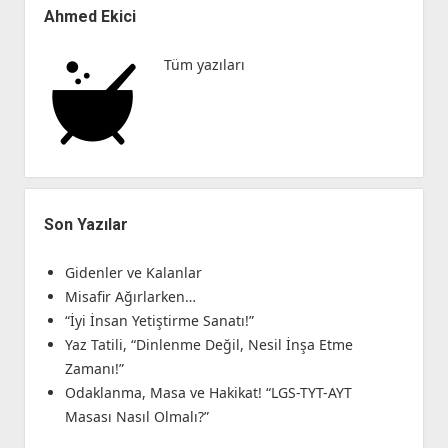
Eğitimidir,
Menü
Ahmed Ekici
Cevvazdan
Cevher
Tüm yazıları
Doğmaz!”
Son Yazılar
Gidenler ve Kalanlar
Misafir Ağırlarken…
“İyi İnsan Yetiştirme Sanatı!”
Yaz Tatili, “Dinlenme Değil, Nesil İnşa Etme
Zamanı!”
Odaklanma, Masa ve Hakikat! “LGS-TYT-AYT
Masası Nasıl Olmalı?”