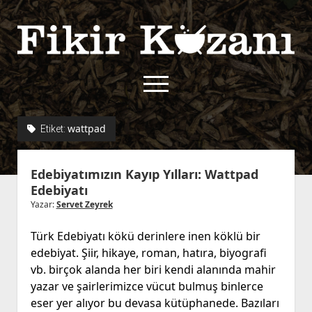
Fikir
Kazanı
menüyü
aç
twitter
facebook
rss
fikirkazani@qoshe.
wattpad
Etiket:
açılır
Hakkımızda
Edebiyatımızın Kayıp Yılları: Wattpad
menüyü
Kullanım Koşulları
Kurallar
Edebiyatı
aç
Gizlilik Politikası
Başvuru
Yazar:
Servet Zeyrek
Çerez Politikası
Türk Edebiyatı kökü derinlere inen köklü bir
İletişim
edebiyat. Şiir, hikaye, roman, hatıra, biyografi
vb. birçok alanda her biri kendi alanında mahir
yazar ve şairlerimizce vücut bulmuş binlerce
eser yer alıyor bu devasa kütüphanede. Bazıları