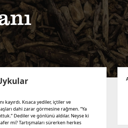
Yan
Me
Uykular
 kayırdı. Kısaca yediler, içtiler ve
aşları dahi zarar görmesine rağmen. “Ya
tuk.” Dediler ve gönlünü aldılar. Neyse ki
, zafer mi? Tartışmaları sürerken herkes