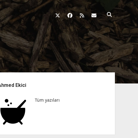
twitter
facebook
rss
fikirkazani@qosh
nü
Ahmed Ekici
Tüm yazıları