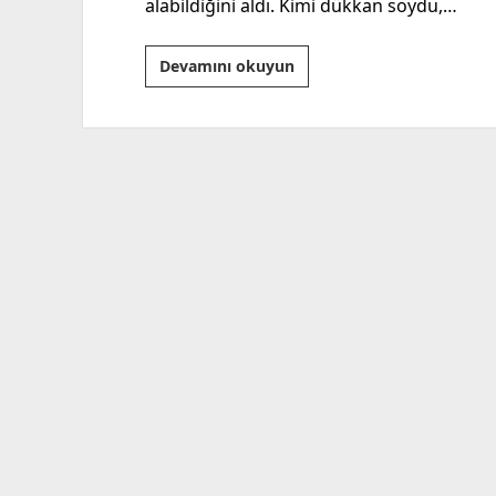
alabildiğini aldı. Kimi dükkan soydu,…
Tersten
Devamını okuyun
Okuma
Ve
İyi
Uykular