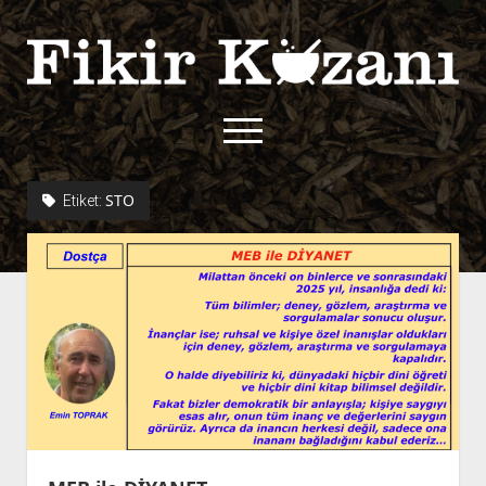
Fikir
Kazanı
menüyü
aç
twitter
facebook
rss
fikirkazani@qoshe.
STO
Etiket:
açılır
Hakkımızda
menüyü
Kullanım Koşulları
Kurallar
aç
Gizlilik Politikası
Başvuru
Çerez Politikası
İletişim