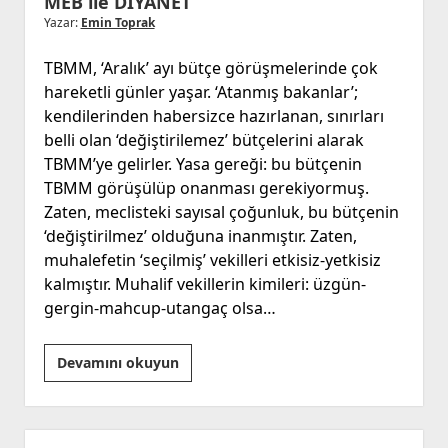
MEB ile DİYANET
Yazar:
Emin Toprak
TBMM, ‘Aralık’ ayı bütçe görüşmelerinde çok
hareketli günler yaşar. ‘Atanmış bakanlar’;
kendilerinden habersizce hazırlanan, sınırları
belli olan ‘değiştirilemez’ bütçelerini alarak
TBMM’ye gelirler. Yasa gereği: bu bütçenin
TBMM görüşülüp onanması gerekiyormuş.
Zaten, meclisteki sayısal çoğunluk, bu bütçenin
‘değiştirilmez’ olduğuna inanmıştır. Zaten,
muhalefetin ‘seçilmiş’ vekilleri etkisiz-yetkisiz
kalmıştır. Muhalif vekillerin kimileri: üzgün-
gergin-mahcup-utangaç olsa…
MEB
Devamını okuyun
ile
DİYANET
Yan