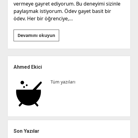
vermeye gayret ediyorum. Bu deneyimi sizinle
paylaşmak istiyorum. Ödev gayet basit bir
ödev. Her bir öğrenciye,…
“Küçük
Devamını okuyun
Şeyler,
İlginç
Ödevler”
Yan
Menü
Ahmed Ekici
Tüm yazıları
Son Yazılar