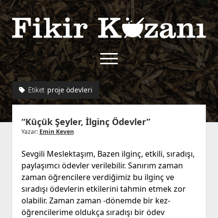
Fikir
Kazanı
menüyü
aç
twitter
facebook
rss
fikirkazani@qoshe.
proje ödevleri
Etiket:
açılır
Hakkımızda
“Küçük Şeyler, İlginç Ödevler”
menüyü
Kullanım Koşulları
Kurallar
aç
Yazar:
Emin Keven
Gizlilik Politikası
Başvuru
Sevgili Meslektaşım, Bazen ilginç, etkili, sıradışı,
Çerez Politikası
paylaşımcı ödevler verilebilir. Sanırım zaman
İletişim
zaman öğrencilere verdiğimiz bu ilginç ve
sıradışı ödevlerin etkilerini tahmin etmek zor
olabilir. Zaman zaman -dönemde bir kez-
öğrencilerime oldukça sıradışı bir ödev