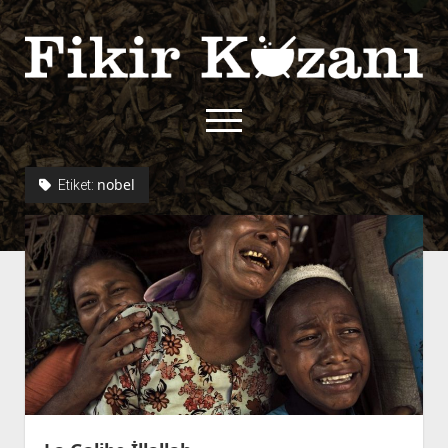
Fikir
Kazanı
menüyü
aç
twitter
facebook
rss
fikirkazani@qoshe.
nobel
Etiket:
açılır
Hakkımızda
menüyü
Kullanım Koşulları
Kurallar
aç
Gizlilik Politikası
Başvuru
Çerez Politikası
İletişim