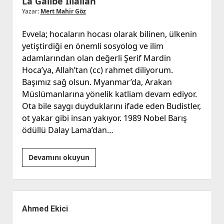
La Galibe İllallah
Yazar:
Mert Mahir Göz
Evvela; hocaların hocası olarak bilinen, ülkenin
yetiştirdiği en önemli sosyolog ve ilim
adamlarından olan değerli Şerif Mardin
Hoca’ya, Allah’tan (cc) rahmet diliyorum.
Başımız sağ olsun. Myanmar’da, Arakan
Müslümanlarına yönelik katliam devam ediyor.
Ota bile saygı duyduklarını ifade eden Budistler,
ot yakar gibi insan yakıyor. 1989 Nobel Barış
ödüllü Dalay Lama’dan…
La
Devamını okuyun
Galibe
İllallah
Yan
Menü
Ahmed Ekici