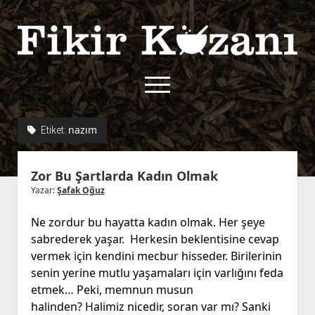
Fikir
Kazanı
menüyü
aç
twitter
facebook
rss
fikirkazani@qoshe.
nazım
Etiket:
açılır
Hakkımızda
Zor Bu Şartlarda Kadın Olmak
menüyü
Kullanım Koşulları
Kurallar
aç
Yazar:
Şafak Oğuz
Gizlilik Politikası
Başvuru
Ne zordur bu hayatta kadın olmak. Her şeye
Çerez Politikası
sabrederek yaşar. Herkesin beklentisine cevap
İletişim
vermek için kendini mecbur hisseder. Birilerinin
senin yerine mutlu yaşamaları için varlığını feda
etmek… Peki, memnun musun
halinden? Halimiz nicedir, soran var mı? Sanki