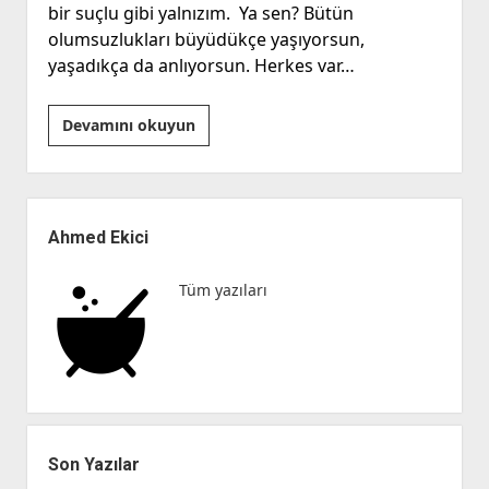
bir suçlu gibi yalnızım. Ya sen? Bütün
olumsuzlukları büyüdükçe yaşıyorsun,
yaşadıkça da anlıyorsun. Herkes var…
Zor
Devamını okuyun
Bu
Şartlarda
Kadın
Yan
Olmak
Menü
Ahmed Ekici
Tüm yazıları
Son Yazılar