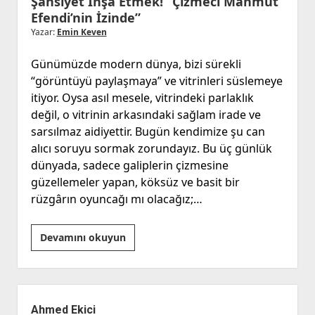
Şahsiyet İnşa Etmek! “Çizmeci Mahmut
Efendi’nin İzinde”
Yazar:
Emin Keven
Günümüzde modern dünya, bizi sürekli
“görüntüyü paylaşmaya” ve vitrinleri süslemeye
itiyor. Oysa asıl mesele, vitrindeki parlaklık
değil, o vitrinin arkasındaki sağlam irade ve
sarsılmaz aidiyettir. Bugün kendimize şu can
alıcı soruyu sormak zorundayız. Bu üç günlük
dünyada, sadece galiplerin çizmesine
güzellemeler yapan, köksüz ve basit bir
rüzgârın oyuncağı mı olacağız;…
Şahsiyet
Devamını okuyun
İnşa
Etmek!
“Çizmeci
Yan
Mahmut
Menü
Ahmed Ekici