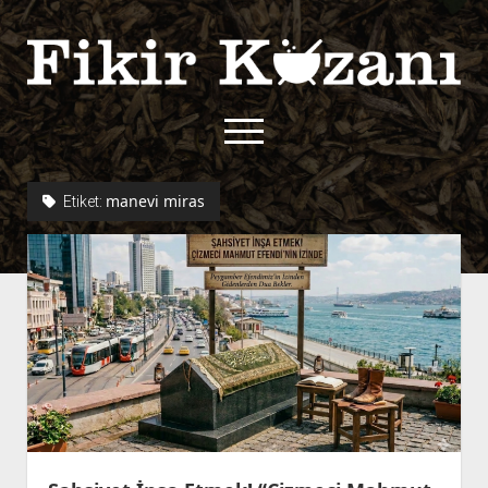
Fikir
Kazanı
menüyü
aç
twitter
facebook
rss
fikirkazani@qoshe.
manevi miras
Etiket:
açılır
Hakkımızda
menüyü
Kullanım Koşulları
Kurallar
aç
Gizlilik Politikası
Başvuru
Çerez Politikası
İletişim