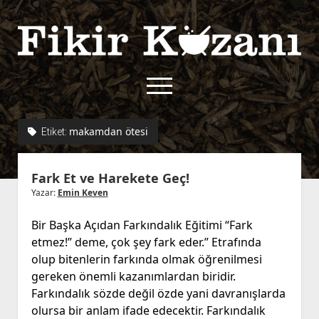
Fikir
Kazanı
menüyü
aç
twitter
facebook
rss
fikirkazani@qoshe.
makamdan ötesi
Etiket:
açılır
Hakkımızda
Fark Et ve Harekete Geç!
menüyü
Kullanım Koşulları
Kurallar
aç
Yazar:
Emin Keven
Gizlilik Politikası
Başvuru
Bir Başka Açıdan Farkındalık Eğitimi “Fark
Çerez Politikası
etmez!” deme, çok şey fark eder.” Etrafında
İletişim
olup bitenlerin farkında olmak öğrenilmesi
gereken önemli kazanımlardan biridir.
Farkındalık sözde değil özde yani davranışlarda
olursa bir anlam ifade edecektir. Farkındalık