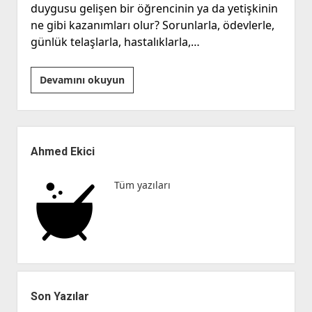
duygusu gelişen bir öğrencinin ya da yetişkinin
ne gibi kazanımları olur? Sorunlarla, ödevlerle,
günlük telaşlarla, hastalıklarla,…
Fark
Devamını okuyun
Et
ve
Harekete
Yan
Geç!
Menü
Ahmed Ekici
Tüm yazıları
Son Yazılar