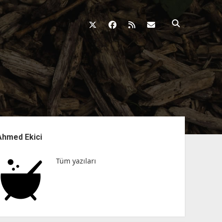
twitter
facebook
rss
fikirkazani@qosh
nü
Ahmed Ekici
Tüm yazıları