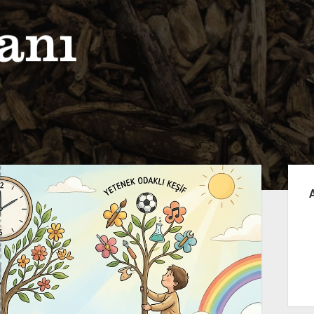
Yan
Me