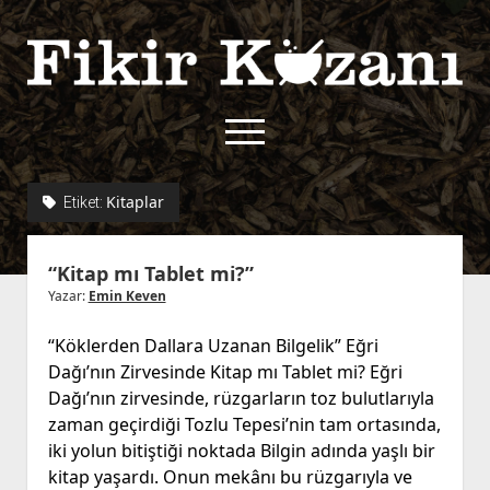
Fikir
Kazanı
menüyü
aç
twitter
facebook
rss
fikirkazani@qoshe.
Kitaplar
Etiket:
açılır
Hakkımızda
“Kitap mı Tablet mi?”
menüyü
Kullanım Koşulları
Kurallar
aç
Yazar:
Emin Keven
Gizlilik Politikası
Başvuru
“Köklerden Dallara Uzanan Bilgelik” Eğri
Çerez Politikası
Dağı’nın Zirvesinde Kitap mı Tablet mi? Eğri
İletişim
Dağı’nın zirvesinde, rüzgarların toz bulutlarıyla
zaman geçirdiği Tozlu Tepesi’nin tam ortasında,
iki yolun bitiştiği noktada Bilgin adında yaşlı bir
kitap yaşardı. Onun mekânı bu rüzgarıyla ve