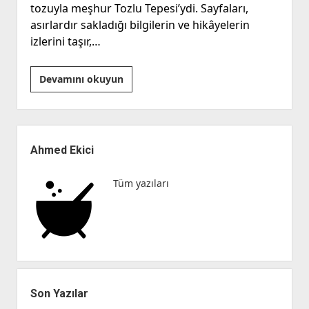
tozuyla meşhur Tozlu Tepesi’ydi. Sayfaları,
asırlardır sakladığı bilgilerin ve hikâyelerin
izlerini taşır,…
“Kitap
Devamını okuyun
mı
Tablet
mi?”
Yan
Menü
Ahmed Ekici
Tüm yazıları
Son Yazılar