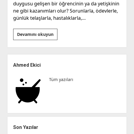
duygusu gelişen bir öğrencinin ya da yetişkinin
ne gibi kazanımları olur? Sorunlarla, ödevlerle,
günlük telaşlarla, hastalıklarla,…
Fark
Devamını okuyun
Et
ve
Harekete
Yan
Geç!
Menü
Ahmed Ekici
Tüm yazıları
Son Yazılar