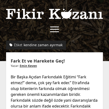
Fikir
Kazanı
menüyü
aç
twitter
facebook
rss
fikirkazani@qoshe.
kendine zaman ayırmak
Etiket:
açılır
Hakkımızda
Fark Et ve Harekete Geç!
menüyü
Kullanım Koşulları
Kurallar
aç
Yazar:
Emin Keven
Gizlilik Politikası
Başvuru
Bir Başka Açıdan Farkındalık Eğitimi “Fark
Çerez Politikası
etmez!” deme, çok şey fark eder.” Etrafında
İletişim
olup bitenlerin farkında olmak öğrenilmesi
gereken önemli kazanımlardan biridir.
Farkındalık sözde değil özde yani davranışlarda
olursa bir anlam ifade edecektir. Farkındalık