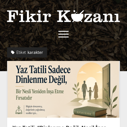
Fikir
Kazanı
menüyü
aç
twitter
facebook
rss
fikirkazani@qoshe.
karakter
Etiket:
açılır
Hakkımızda
menüyü
Kullanım Koşulları
Kurallar
aç
Gizlilik Politikası
Başvuru
Çerez Politikası
İletişim