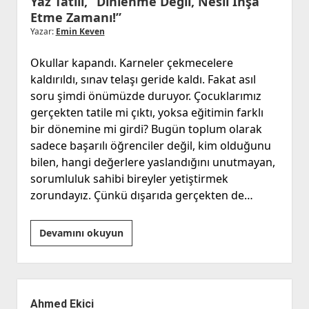
Yaz Tatili, “Dinlenme Değil, Nesil İnşa
Etme Zamanı!”
Yazar:
Emin Keven
Okullar kapandı. Karneler çekmecelere
kaldırıldı, sınav telaşı geride kaldı. Fakat asıl
soru şimdi önümüzde duruyor. Çocuklarımız
gerçekten tatile mi çıktı, yoksa eğitimin farklı
bir dönemine mi girdi? Bugün toplum olarak
sadece başarılı öğrenciler değil, kim olduğunu
bilen, hangi değerlere yaslandığını unutmayan,
sorumluluk sahibi bireyler yetiştirmek
zorundayız. Çünkü dışarıda gerçekten de…
Yaz
Devamını okuyun
Tatili,
“Dinlenme
Değil,
Yan
Nesil
Menü
Ahmed Ekici